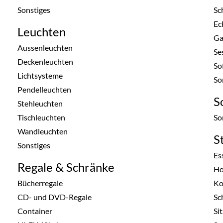
Sonstiges
Sc
Ec
Leuchten
Ga
Aussenleuchten
Se
Deckenleuchten
So
Lichtsysteme
So
Pendelleuchten
S
Stehleuchten
Tischleuchten
So
Wandleuchten
S
Sonstiges
Es
Regale & Schränke
Ho
Bücherregale
Ko
CD- und DVD-Regale
Sc
Container
Si