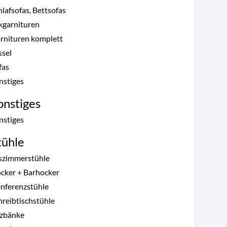
hlafsofas, Bettsofas
kgarnituren
rnituren komplett
ssel
fas
nstiges
onstiges
nstiges
tühle
szimmerstühle
cker + Barhocker
nferenzstühle
hreibtischstühle
tzbänke