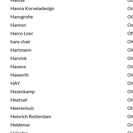
Hanna Korveladesign
Oc
Hansgrohe
OC
Hanton
Oe
Harco Loor
Of
hare chair
OK
Hartmann
O
Harvink
Ol
Hasena
Ol
Haworth
Ol
HAY
Ol
Hazenkamp
Ol
Heatsail
Ol
Heerenhuis
Ol
Heinrich Rotterdam
Ol
Heldense
O
Helestra
Op