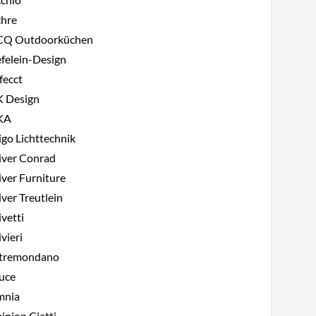
hre
Q Outdoorküchen
felein-Design
fecct
 Design
KA
igo Lichttechnik
iver Conrad
iver Furniture
iver Treutlein
ivetti
ivieri
tremondano
uce
mnia
inion Ciatti