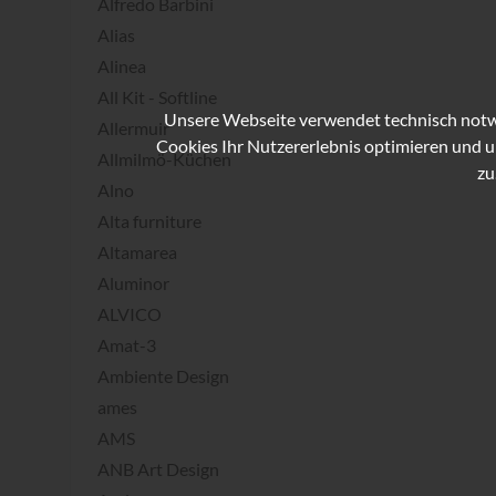
Alfredo Barbini
Alias
Alinea
All Kit - Softline
Unsere Webseite verwendet technisch notwe
Allermuir
Cookies Ihr Nutzererlebnis optimieren und u
Allmilmö-Küchen
zu
Alno
Alta furniture
Altamarea
Aluminor
ALVICO
Amat-3
Ambiente Design
ames
AMS
ANB Art Design