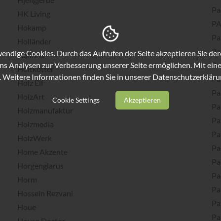
Pa
HK Living
P
Hokamp
Pa
Holländer
Pa
ndige Cookies. Durch das Aufrufen der Seite akzeptieren Sie de
Holmris
ns Analysen zur Verbesserung unserer Seite ermöglichen. Mit eine
Pa
Holtkötter
. Weitere Informationen finden Sie in unserer
Datenschutzerkläru
Pa
Holz Elf
Pa
HolzArt
Cookie Settings
Akzeptieren
Pa
Holzmanufaktur
Pa
Holzmedia
Pa
HolzWerk
Pa
Home Akzente
Pa
Horgenglarus
Pa
Horm
Pa
Hossein Rezvani
Pa
Houe
Pa
House Doctor