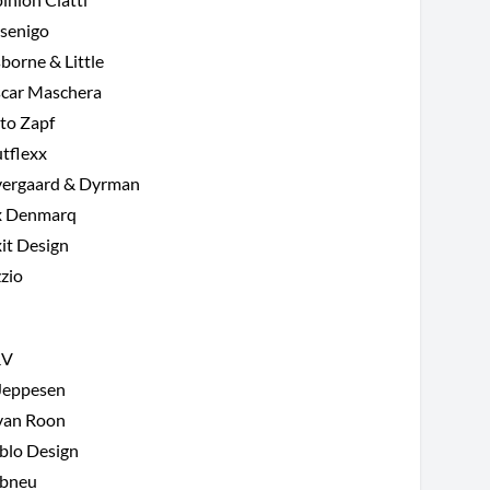
senigo
borne & Little
car Maschera
to Zapf
tflexx
ergaard & Dyrman
 Denmarq
it Design
zio
&V
 Jeppesen
 van Roon
blo Design
bneu