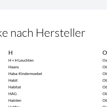
e nach Hersteller
H
H + H Leuchten
Oa
Haans
Ob
Haba-Kindermoebel
Ob
Habit
Ob
Habitat
Ob
HAG
Ob
Hainlen
Ob
Halifax
Oc