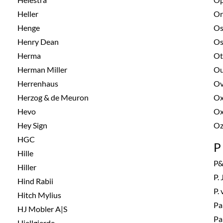
Heller
Or
Henge
Os
Henry Dean
Os
Herma
Ot
Herman Miller
Ou
Herrenhaus
Ov
Herzog & de Meuron
Ox
Hevo
Ox
Hey Sign
Oz
HGC
P
Hille
P
Hiller
P.
Hind Rabii
P.
Hitch Mylius
Pa
HJ Mobler A|S
Pa
Hjellgjerde