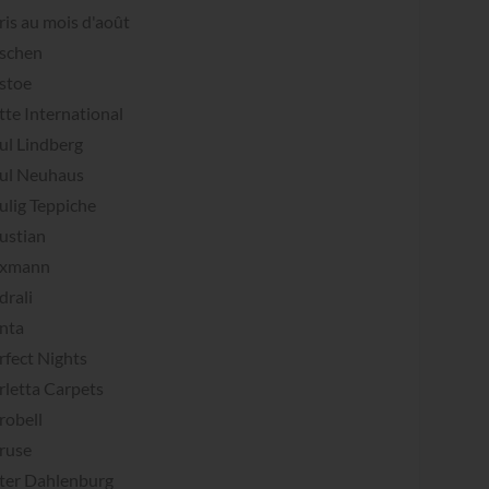
ris au mois d'août
schen
stoe
tte International
ul Lindberg
ul Neuhaus
ulig Teppiche
ustian
xmann
drali
nta
rfect Nights
rletta Carpets
robell
ruse
ter Dahlenburg