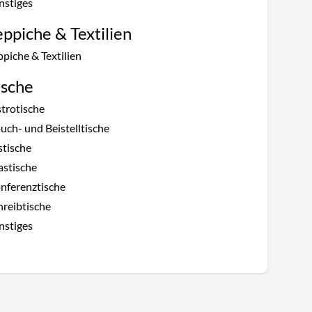
nstiges
eppiche & Textilien
ppiche & Textilien
ische
strotische
uch- und Beistelltische
stische
astische
nferenztische
hreibtische
nstiges