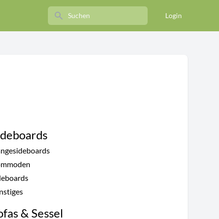
Search
Login
ideboards
ngesideboards
ommoden
deboards
nstiges
ofas & Sessel