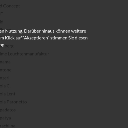
d Concept
AF
idi
llucco
ren Nutzung. Darüber hinaus können weitere
m Klick auf “Akzeptieren” stimmen Sie diesen
llucco Italia
ng.
lmberg
lme Leuchtenmanufaktur
nama
ntone
nzeri
ola C.
ola Lenti
ola Paronetto
padatos
patya
rachilna