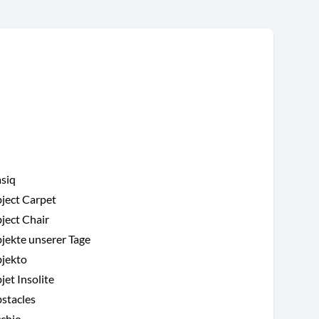
O
siq
ject Carpet
ject Chair
jekte unserer Tage
jekto
jet Insolite
stacles
chio