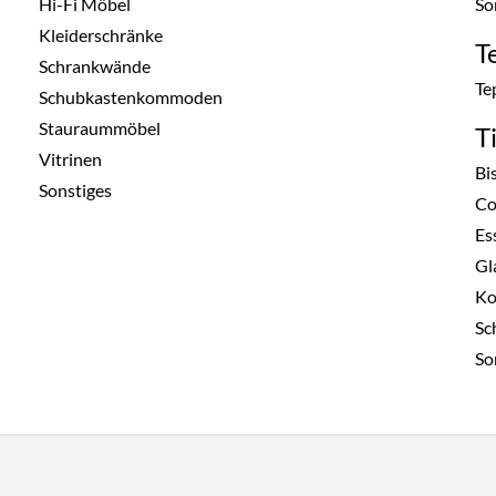
Hi-Fi Möbel
So
Kleiderschränke
T
Schrankwände
Te
Schubkastenkommoden
Stauraummöbel
T
Vitrinen
Bi
Sonstiges
Co
Es
Gl
Ko
Sc
So