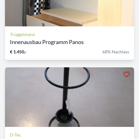
Trüggelmann
Innenausbau Programm Panos
€ 1.450,-
68% Nachlass
D-Tec