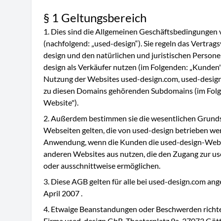
§ 1 Geltungsbereich
Dies sind die Allgemeinen Geschäftsbedingungen
(nachfolgend: „used-design“). Sie regeln das Vertrag
design und den natürlichen und juristischen Persone
design als Verkäufer nutzen (im Folgenden: „Kunden"
Nutzung der Websites used-design.com, used-design.
zu diesen Domains gehörenden Subdomains (im Folg
Website").
Außerdem bestimmen sie die wesentlichen Grundsät
Webseiten gelten, die von used-design betrieben we
Anwendung, wenn die Kunden die used-design-Webs
anderen Websites aus nutzen, die den Zugang zur u
oder ausschnittweise ermöglichen.
Diese AGB gelten für alle bei used-design.com an
April 2007 .
Etwaige Beanstandungen oder Beschwerden richten S
Firma used-design GbR, Theaterplatz 9a, 37073 Götti