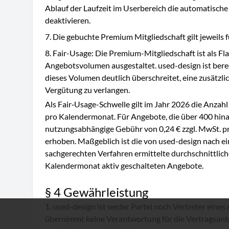
Ablauf der Laufzeit im Userbereich die automatische
deaktivieren.
Die gebuchte Premium Mitgliedschaft gilt jeweils f
Fair-Usage: Die Premium-Mitgliedschaft ist als Fla
Angebotsvolumen ausgestaltet. used-design ist berec
dieses Volumen deutlich überschreitet, eine zusätzl
Vergütung zu verlangen.
Als Fair‑Usage-Schwelle gilt im Jahr 2026 die Anza
pro Kalendermonat. Für Angebote, die über 400 hina
nutzungsabhängige Gebühr von 0,24 € zzgl. MwSt. 
erhoben. Maßgeblich ist die von used-design nach ei
sachgerechten Verfahren ermittelte durchschnittlich
Kalendermonat aktiv geschalteten Angebote.
§ 4 Gewährleistung
used-design ist weder Partei noch Vertreter eines
übernimmt keine Verantwortung für die Vertragsan