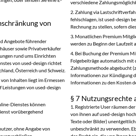
verschiedene Zahlungsmöglich
Zahlung via Lastschriftverfah
fehlschlagen, ist used-design 
inschränkung von
Rechnung zu stellen, sofern die
Monatlichen Premium Mitglie
nd Angebote führender
werden zu Beginn der Laufzeit 
häuser sowie Privatverkäufer
Bei Buchung der Premium Mit
tungen rund ums Einrichten
Folgebeiträge automatisch mit 
nstes von used-design richtet
Zahlungsmethode abgebucht (z.B.
hland, Österreich und Schweiz.
Informationen zur Kündigung de
 von Inhalten liegt im Ermessen
Informationen zu den Kosten d
f Leistungen von used-design
§ 7 Nutzungsrechte 
line-Dienstes können
Registrierte User räumen der 
ienst vorübergehend
von ihnen auf used-design hoch
Texte oder Bilder) unentgeltlich
enutzer, ohne Angabe von
unbeschränkt zu verwenden. Eb
auszuschließen.
das Recht ein, die von ihnen ho