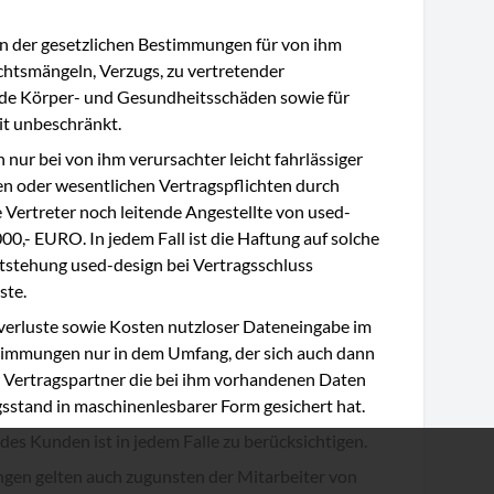
n der gesetzlichen Bestimmungen für von ihm
htsmängeln, Verzugs, zu vertretender
ende Körper- und Gesundheitsschäden sowie für
it unbeschränkt.
 nur bei von ihm verursachter leicht fahrlässiger
en oder wesentlichen Vertragspflichten durch
 Vertreter noch leitende Angestellte von used-
00,- EURO. In jedem Fall ist die Haftung auf solche
tstehung used-design bei Vertragsschluss
ste.
verluste sowie Kosten nutzloser Dateneingabe im
immungen nur in dem Umfang, der sich auch dann
r Vertragspartner die bei ihm vorhandenen Daten
gsstand in maschinenlesbarer Form gesichert hat.
des Kunden ist in jedem Falle zu berücksichtigen.
en gelten auch zugunsten der Mitarbeiter von