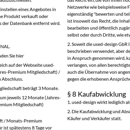
Netzwerke wie beispielsweise F
instellen eines Angebotes in
eigenständig "bewerten und teil
e Produkt verkauft oder
ist insoweit das Recht, die Inhal
s der Datenbank entfernt wird.
bearbeiten und öffentlich zugän
selbst oder durch Dritte, wie e
Soweit die used-design GbR In
ONAL.
beschrieben verwendet, aber de
nden Sie
hier
in Anspruch genommen wird, ka
ich auf der Webseite used-
verlangen, von allen berechtigt
ahres-Premium Mitgliedschaft) /
auch die Übernahme von angeme
 Abschluss.
gegen die erhobenen Ansprüch
gliedschaft beträgt 3 Monate.
§ 8 Kaufabwicklung
 um jeweils 12 Monate (Jahres-
used-design wirkt lediglich a
emium Mitgliedschaft)
Die Kaufabwicklung und Absch
Käufer und Verkäufer statt.
aft / Monats-Premium
r ist spätestens 8 Tage vor