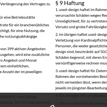
§ 9 Haftung
 Verlängerung des Vertrages zu
used-design haftet im Rahme
verursachte Schäden wegen Rec
ür eine Betriebsstätte
Unmöglichkeit, für zu vertret
trate für ein branchenübliches
Vorsatz und grobe Fahrlässigke
htigt, für eine Nutzung, die
Im übrigen haftet used-design
iche nutzungsabhängige
Verletzung von Kardinalpflicht
Personen, die weder gesetzliche
hl von 399 aktiven Angeboten
design sind, beschränkt auf 50.0
usgehen, wird eine zusätzliche
Schäden begrenzt, mit deren En
pro Angebot und Monat
vernünftigerweise rechnen mus
nem einheitlichen,
used-design haftet für Daten
e Anzahl der im jeweiligen
Rahmen der vorstehenden Best
nicht vermeiden lässt, wenn de
jeweils im jüngsten Bearbeitun
Ein etwaiges Mitverschulden 
 Anbieters. used-design
bahnung, den Vertragsabschluß
Die vorstehenden Bestimmung