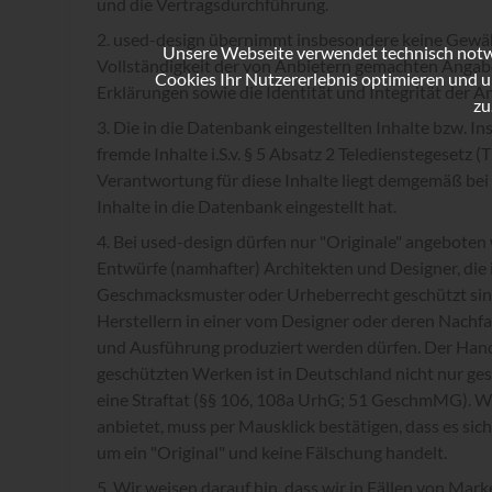
und die Vertragsdurchführung.
used-design übernimmt insbesondere keine Gewähr
Unsere Webseite verwendet technisch notwe
Vollständigkeit der von Anbietern gemachten Anga
Cookies Ihr Nutzererlebnis optimieren und u
Erklärungen sowie die Identität und Integrität der An
zu
Die in die Datenbank eingestellten Inhalte bzw. In
fremde Inhalte i.S.v. § 5 Absatz 2 Teledienstegesetz (
Verantwortung für diese Inhalte liegt demgemäß bei 
Inhalte in die Datenbank eingestellt hat.
Bei used-design dürfen nur "Originale" angeboten 
Entwürfe (namhafter) Architekten und Designer, die 
Geschmacksmuster oder Urheberrecht geschützt sind
Herstellern in einer vom Designer oder deren Nachf
und Ausführung produziert werden dürfen. Der Hand
geschützten Werken ist in Deutschland nicht nur gese
eine Straftat (§§ 106, 108a UrhG; 51 GeschmMG). W
anbietet, muss per Mausklick bestätigen, dass es si
um ein "Original" und keine Fälschung handelt.
Wir weisen darauf hin, dass wir in Fällen von Mar