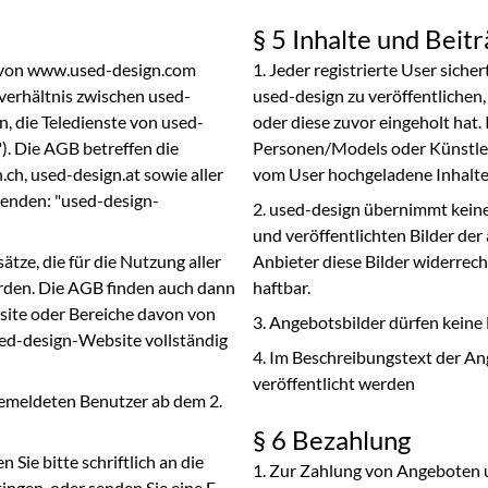
§ 5 Inhalte und Beit
 von www.used-design.com
Jeder registrierte User sicher
sverhältnis zwischen used-
used-design zu veröffentlichen, 
n, die Teledienste von used-
oder diese zuvor eingeholt hat.
). Die AGB betreffen die
Personen/Models oder Künstlern
ch, used-design.at sowie aller
vom User hochgeladene Inhalte 
enden: "used-design-
used-design übernimmt kein
und veröffentlichten Bilder de
ze, die für die Nutzung aller
Anbieter diese Bilder widerrecht
rden. Die AGB finden auch dann
haftbar.
ite oder Bereiche davon von
Angebotsbilder dürfen keine 
sed-design-Website vollständig
Im Beschreibungstext der An
veröffentlicht werden
gemeldeten Benutzer ab dem 2.
§ 6 Bezahlung
ie bitte schriftlich an die
Zur Zahlung von Angeboten 
ngen, oder senden Sie eine E-