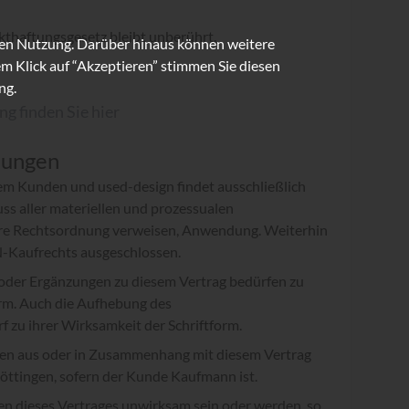
thaftungsgesetz bleibt unberührt.
ren Nutzung. Darüber hinaus können weitere
m Klick auf “Akzeptieren” stimmen Sie diesen
ng.
ng finden Sie
hier
mungen
dem Kunden und used-design findet ausschließlich
ss aller materiellen und prozessualen
ere Rechtsordnung verweisen, Anwendung. Weiterhin
N-Kaufrechts ausgeschlossen.
der Ergänzungen zu diesem Vertrag bedürfen zu
orm. Auch die Aufhebung des
f zu ihrer Wirksamkeit der Schriftform.
iten aus oder in Zusammenhang mit diesem Vertrag
Göttingen, sofern der Kunde Kaufmann ist.
en dieses Vertrages unwirksam sein oder werden, so