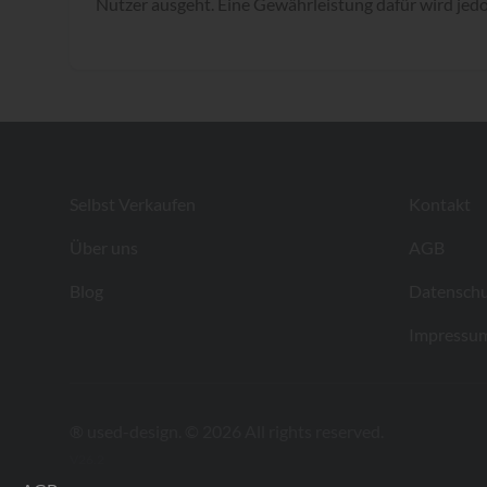
Nutzer ausgeht. Eine Gewährleistung dafür wird je
Footer
Selbst Verkaufen
Kontakt
Über uns
AGB
Blog
Datenschu
Impressu
® used-design. © 2026 All rights reserved.
V26.2