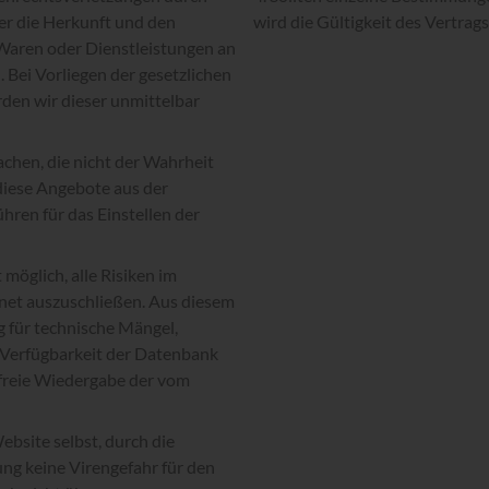
er die Herkunft und den
wird die Gültigkeit des Vertrag
Waren oder Dienstleistungen an
 Bei Vorliegen der gesetzlichen
den wir dieser unmittelbar
chen, die nicht der Wahrheit
 diese Angebote aus der
ren für das Einstellen der
 möglich, alle Risiken im
et auszuschließen. Aus diesem
 für technische Mängel,
 Verfügbarkeit der Datenbank
erfreie Wiedergabe der vom
bsite selbst, durch die
g keine Virengefahr für den