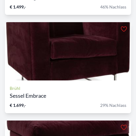
€ 1.499,-
46% Nachlass
Brühl
Sessel Embrace
€ 1.699,-
29% Nachlass