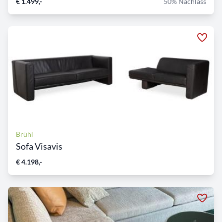
€ 1.499,-
50% Nachlass
Brühl
Sofa Visavis
€ 4.198,-