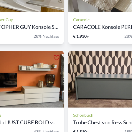
her Guy
Caracole
CHRISTOPHER GUY Konsole SER...
28% Nachlass
€ 1.930,-
28%
e
Schönbuch
TV-Modul JUST CUBE BOLD von...
Truhe Chest von Ress Schö
43% Nachlass
€ 1.510,-
18%