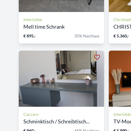
Interlübke
Christop
Mell time Schrank
€ 895,-
35% Nachlass
€ 5.360,-
Caccaro
Interlübk
Schminktisch / Schreibtisch...
€ 960,-
46% Nachlass
€ 5.990,-