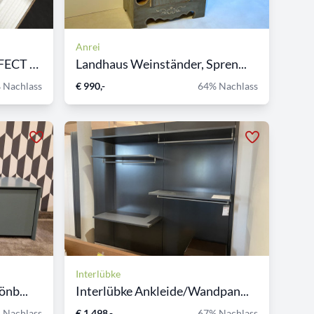
Anrei
CARACOLE Konsole PERFECT TO...
Landhaus Weinständer, Spren...
 Nachlass
€ 990,-
64% Nachlass
Interlübke
nb...
Interlübke Ankleide/Wandpan...
 Nachlass
€ 1.498,-
67% Nachlass