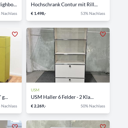
ghbo...
Hochschrank Contur mit Rill...
 Nachlass
€ 1.498,-
53% Nachlass
USM
g...
USM Haller 6 Felder - 2 Kla...
 Nachlass
€ 2.269,-
50% Nachlass