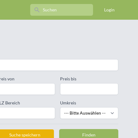
Search
Login
reis von
Preis bis
LZ Bereich
Umkreis
Suche speichern
Finden