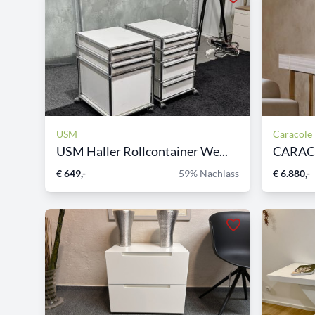
USM
Caracole
USM Haller Rollcontainer We...
€ 649,-
59% Nachlass
€ 6.880,-