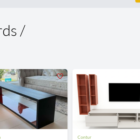
ds /
a
Contur