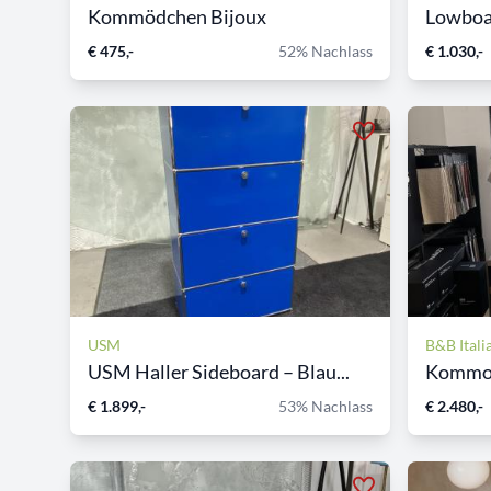
Kommödchen Bijoux
Lowboard
€ 475,-
52% Nachlass
€ 1.030,-
USM
B&B Itali
USM Haller Sideboard – Blau...
Kommod
€ 1.899,-
53% Nachlass
€ 2.480,-