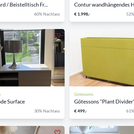
 / Beistelltisch Fr...
Contur wandhängendes Hi
60% Nachlass
€ 1.998,-
52%
a
Götessons
e Surface
Götessons "Plant Divider" 
30% Nachlass
€ 499,-
61%