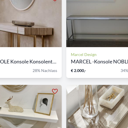
Marcel Design
CARACOLE Konsole Konsolenti...
MARCEL -Konsole NOBL
28% Nachlass
€ 2.000,-
34%