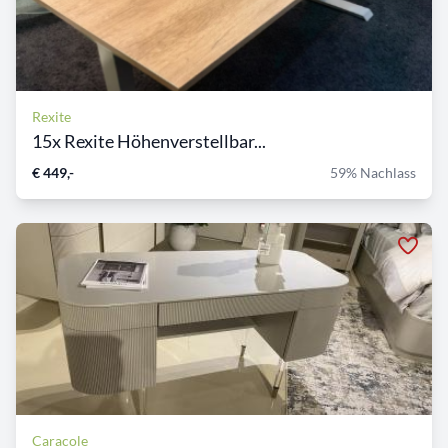
Rexite
15x Rexite Höhenverstellbar...
€ 449,-
59% Nachlass
Caracole