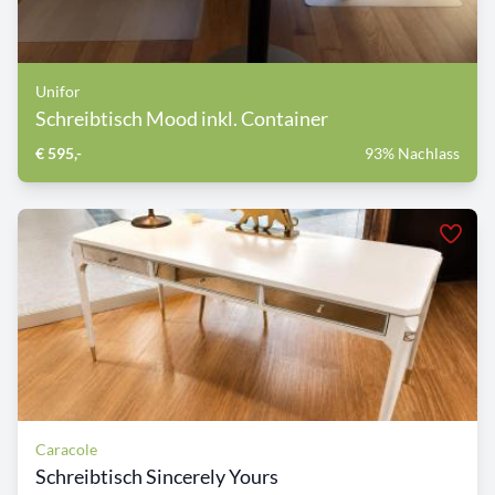
Unifor
Schreibtisch Mood inkl. Container
€ 595,-
93% Nachlass
Caracole
Schreibtisch Sincerely Yours