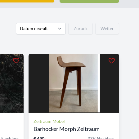
Zurück
Weiter
Zeitraum Möbel
Barhocker Morph Zeitraum
 Nachlass
€ 490,-
37% Nachlass