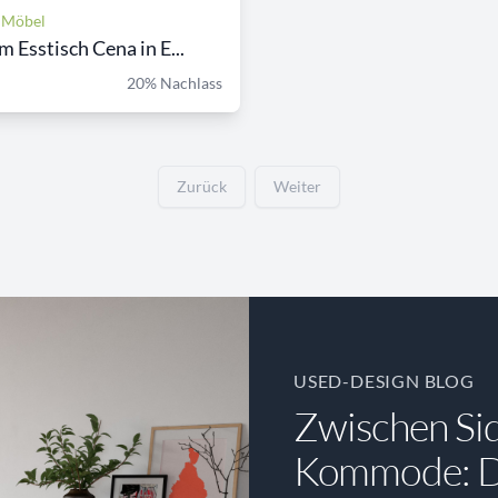
 Möbel
m Esstisch Cena in E...
20% Nachlass
Zurück
Weiter
USED-DESIGN BLOG
Zwischen Si
Kommode: Di