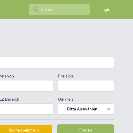
Search
Login
reis von
Preis bis
LZ Bereich
Umkreis
Suche speichern
Finden