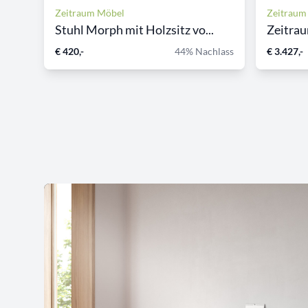
Zeitraum Möbel
Zeitraum
Stuhl Morph mit Holzsitz vo...
Zeitrau
€ 420,-
44% Nachlass
€ 3.427,-