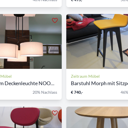
 Möbel
Zeitraum Möbel
Zeitraum Deckenleuchte NOON...
Barstuhl Morph mit Sitzpo
20% Nachlass
€ 740,-
46%