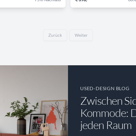
Zurück
Weiter
USED-DESIGN BLOG
Zwischen Si
Kommode: Di
jeden Raum