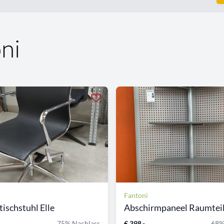
ni
Fantoni
tischstuhl Elle
Abschirmpaneel Raumtei
75% Nachlass
€ 398,-
68%