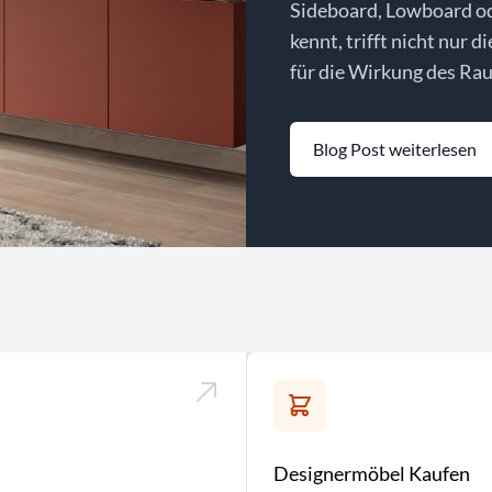
Sideboard, Lowboard o
kennt, trifft nicht nur d
für die Wirkung des Rau
Blog Post weiterlesen
Designermöbel Kaufen