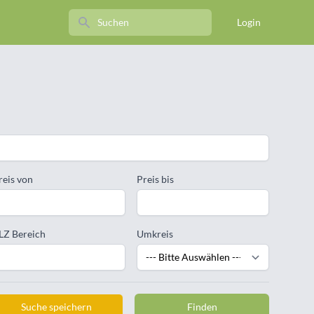
Search
Login
reis von
Preis bis
LZ Bereich
Umkreis
Suche speichern
Finden