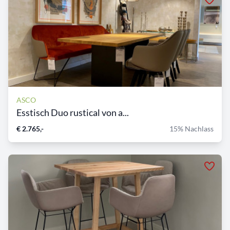
ASCO
Esstisch Duo rustical von a...
€ 2.765,-
15% Nachlass