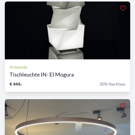
Artemide
Tischleuchte IN- EI Mogura
€ 444,-
30% Nachlass