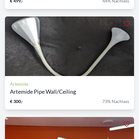
€ 499,-
44% Nachlass
Artemide
Artemide Pipe Wall/Ceiling
€ 300,-
73% Nachlass