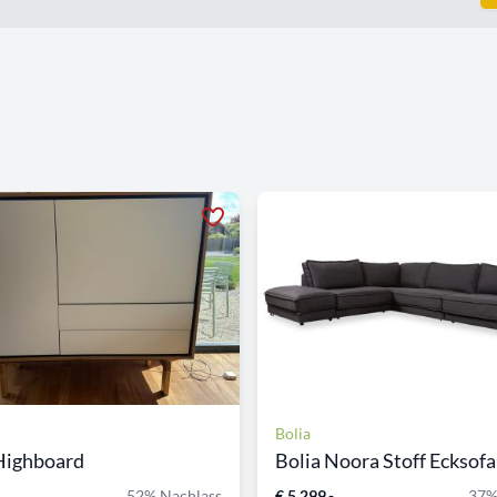
Bolia
Highboard
Bolia Noora Stoff Ecksofa 
52% Nachlass
€ 5.299,-
37%