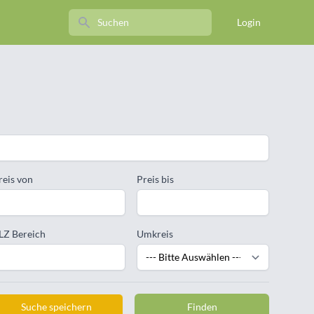
Search
Login
reis von
Preis bis
LZ Bereich
Umkreis
Suche speichern
Finden