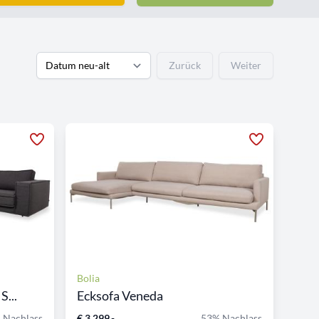
Zurück
Weiter
Bolia
S...
Ecksofa Veneda
 Nachlass
€ 3.299,-
53% Nachlass