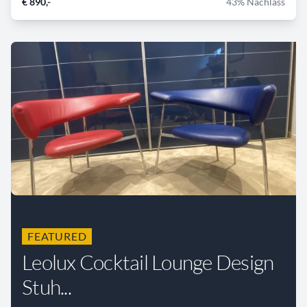
€ 890,-
43% Nachlass
FEATURED
Leolux Cocktail Lounge Design
Stuh...