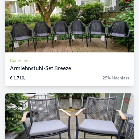
Cane-Line
Armlehnstuhl-Set Breeze
€ 1.710,-
25% Nachlass