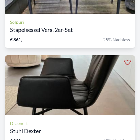
Solpuri
Stapelsessel Vera, 2er-Set
€ 861,-
25% Nachlass
Draenert
Stuhl Dexter