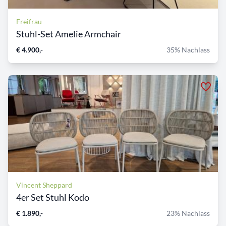
Freifrau
Stuhl-Set Amelie Armchair
€ 4.900,-
35% Nachlass
Vincent Sheppard
4er Set Stuhl Kodo
€ 1.890,-
23% Nachlass