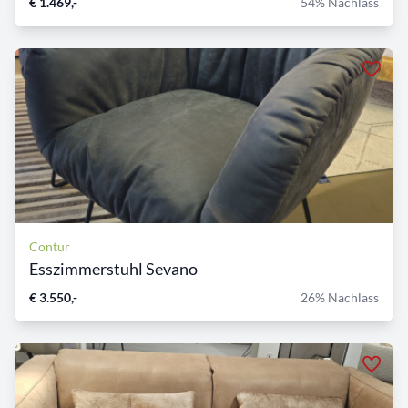
€ 1.469,-
54% Nachlass
Contur
Esszimmerstuhl Sevano
€ 3.550,-
26% Nachlass