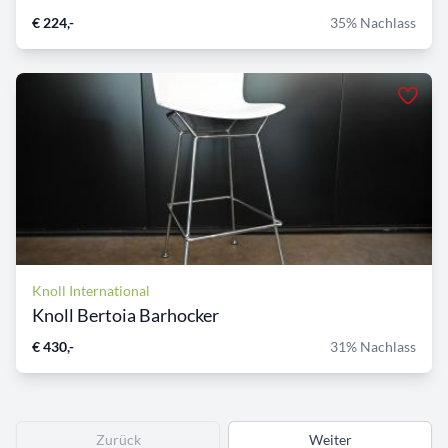
€ 224,-
35% Nachlass
Knoll International
Knoll Bertoia Barhocker
€ 430,-
31% Nachlass
Zurück
Weiter