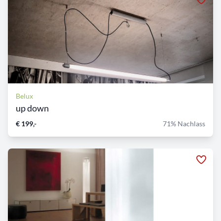
Belux
up down
€ 199,-
71% Nachlass