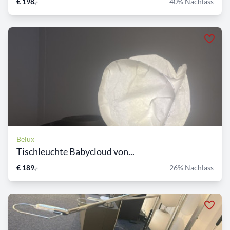
€ 198,-
40% Nachlass
Belux
Tischleuchte Babycloud von...
€ 189,-
26% Nachlass