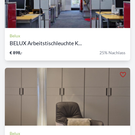
Belux
BELUX Arbeitstischleuchte K...
€ 898,-
25% Nachlass
Belux