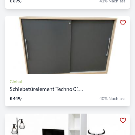
€ 699,-
41% Nachlass
Global
Schiebetürelement Techno 01...
€ 449,-
40% Nachlass