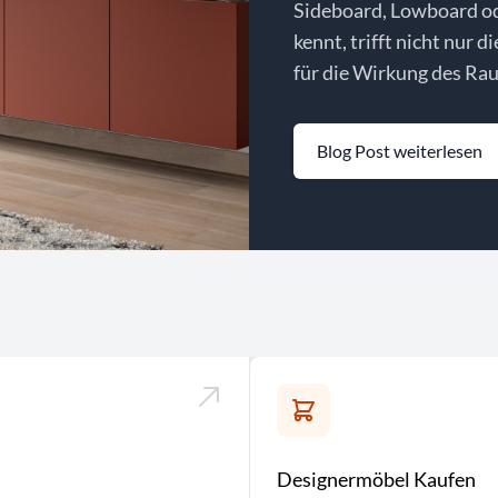
Sideboard, Lowboard o
kennt, trifft nicht nur d
für die Wirkung des Rau
Blog Post weiterlesen
Designermöbel Kaufen