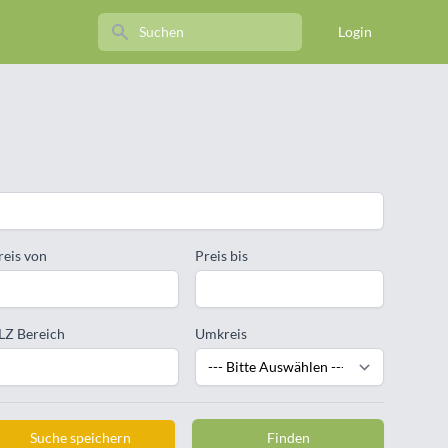
Search
Login
reis von
Preis bis
LZ Bereich
Umkreis
Suche speichern
Finden