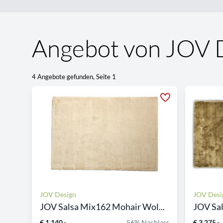
Angebot von JOV 
4 Angebote gefunden, Seite 1
JOV Design
JOV Desi
JOV Salsa Mix162 Mohair Wol...
JOV Sal
€ 1.140,-
56% Nachlass
€ 3.275,-