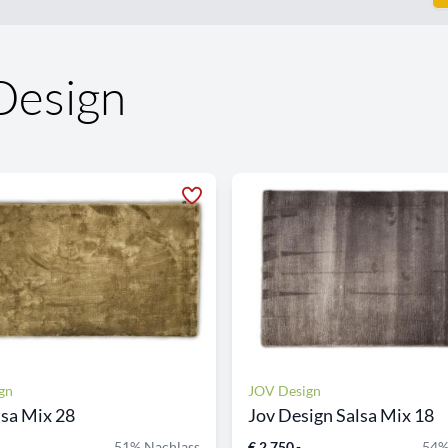
Design
gn
JOV Design
sa Mix 28
Jov Design Salsa Mix 18
51% Nachlass
€ 2.750,-
54%