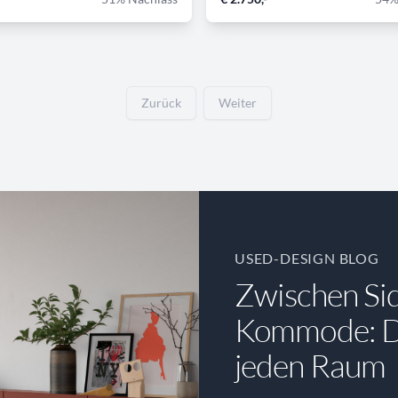
Zurück
Weiter
USED-DESIGN BLOG
Zwischen Si
Kommode: Di
jeden Raum