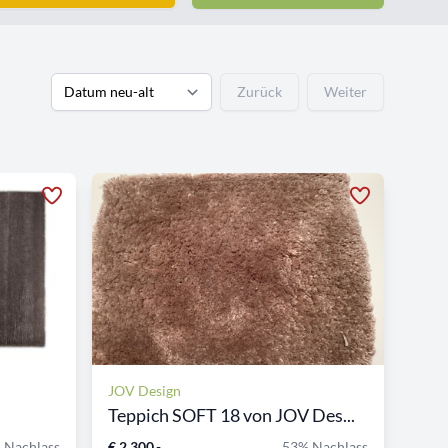
Zurück
Weiter
JOV Design
Teppich SOFT 18 von JOV Des...
 Nachlass
€ 2.300,-
53% Nachlass