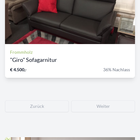
Frommholz
"Giro" Sofagarnitur
€ 4.500,-
36% Nachlass
Zurück
Weiter