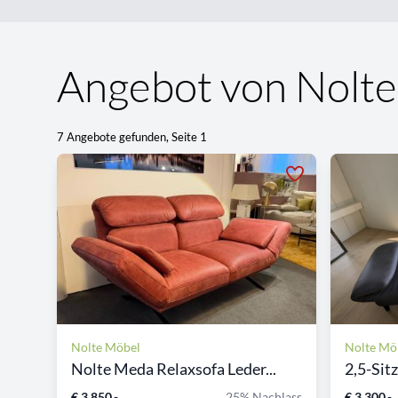
Angebot von Nolt
7 Angebote gefunden, Seite 1
Nolte Möbel
Nolte Mö
Nolte Meda Relaxsofa Leder...
2,5-Sit
€ 3.850,-
25% Nachlass
€ 3.300,-