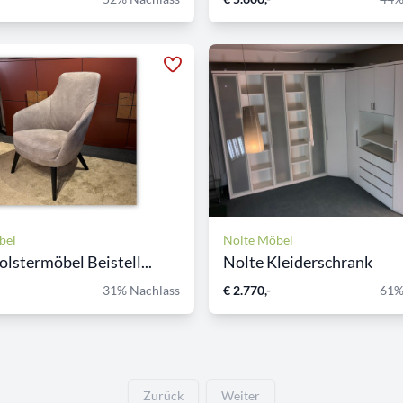
bel
Nolte Möbel
olstermöbel Beistell...
Nolte Kleiderschrank
31% Nachlass
€ 2.770,-
61%
Zurück
Weiter