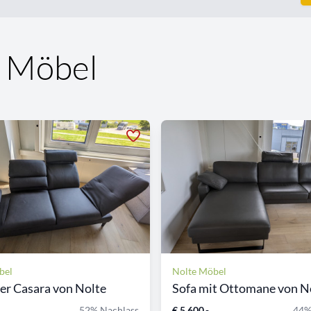
e Möbel
bel
Nolte Möbel
zer Casara von Nolte
Sofa mit Ottomane von N
52% Nachlass
€ 5.600,-
44%