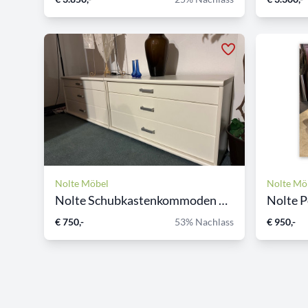
Nolte Möbel
Nolte Mö
Nolte Schubkastenkommoden w...
Nolte P
€ 750,-
53% Nachlass
€ 950,-