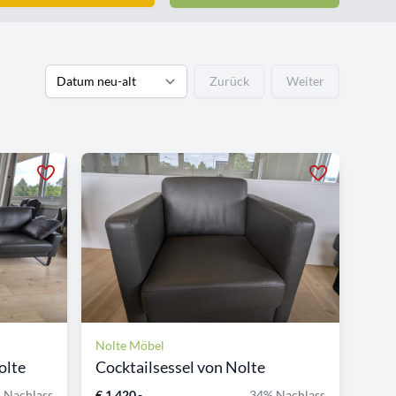
Zurück
Weiter
Nolte Möbel
olte
Cocktailsessel von Nolte
 Nachlass
€ 1.420,-
34% Nachlass