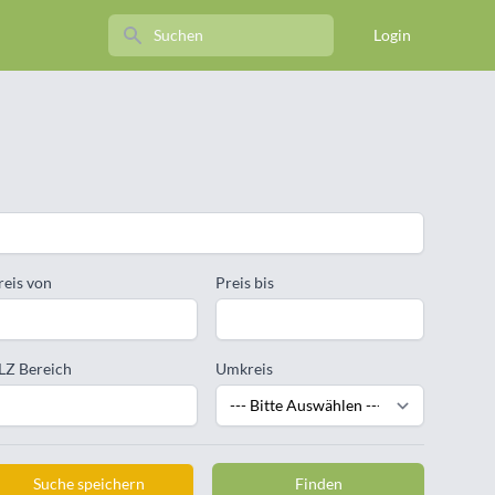
Search
Login
reis von
Preis bis
LZ Bereich
Umkreis
Suche speichern
Finden