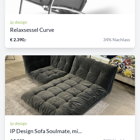
ip design
Relaxsessel Curve
€ 2.390,-
34% Nachlass
ip design
IP Design Sofa Soulmate, mi...