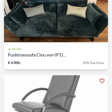
ip design
Funktionssofa Clou von IP D...
€ 4.900,-
30% Nachlass