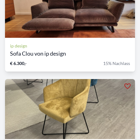
ip design
Sofa Clou von ip design
€ 6.300,-
15% Nachlass