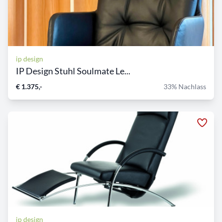
ip design
IP Design Stuhl Soulmate Le...
€ 1.375,-
33% Nachlass
ip design