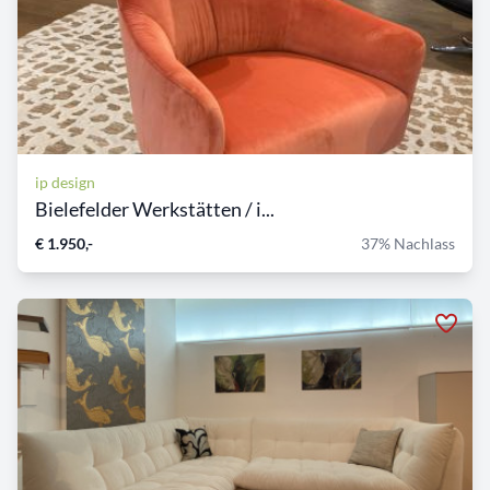
ip design
Bielefelder Werkstätten / i...
€ 1.950,-
37% Nachlass