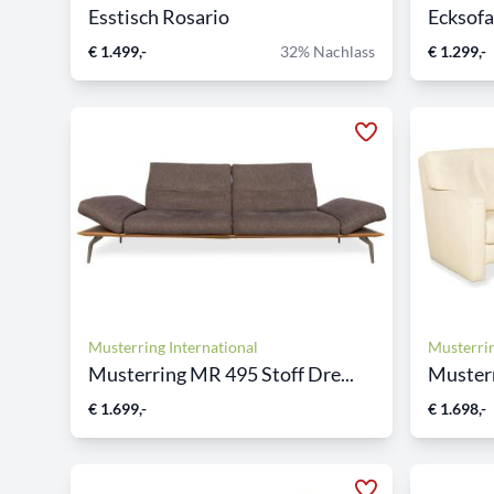
Esstisch Rosario
Ecksof
€ 1.499,-
32% Nachlass
€ 1.299,-
Musterring International
Musterrin
Musterring MR 495 Stoff Dre...
Musterr
€ 1.699,-
€ 1.698,-