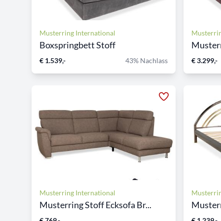
Musterring International
Musterrin
Boxspringbett Stoff
Musterr
€ 1.539,-
43% Nachlass
€ 3.299,-
Musterring International
Musterrin
Musterring Stoff Ecksofa Br...
Musterr
€ 769,-
€ 1.239,-