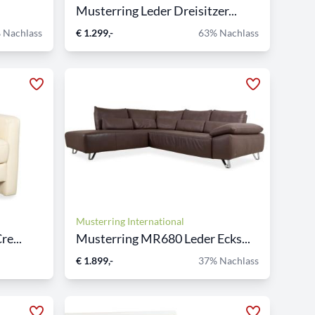
Musterring Leder Dreisitzer...
 Nachlass
€ 1.299,-
63% Nachlass
Musterring International
re...
Musterring MR680 Leder Ecks...
€ 1.899,-
37% Nachlass