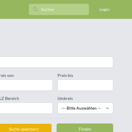
Search
Login
reis von
Preis bis
LZ Bereich
Umkreis
Suche speichern
Finden