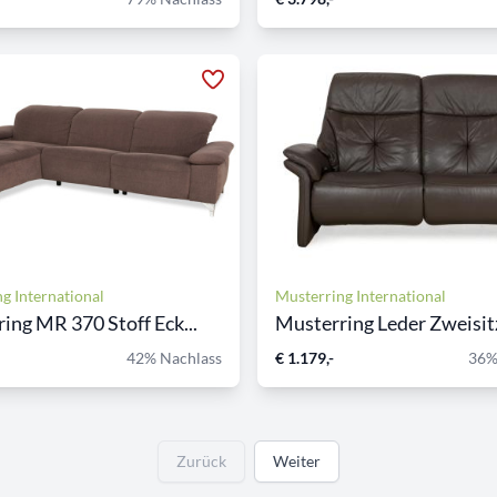
g International
Musterring International
ing MR 370 Stoff Eck...
Musterring Leder Zweisitz
42% Nachlass
€ 1.179,-
36%
Zurück
Weiter