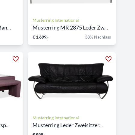
Musterring International
an...
Musterring MR 2875 Leder Zw...
€ 1.699,-
38% Nachlass
Musterring International
sp...
Musterring Leder Zweisitzer...
€ 999,-