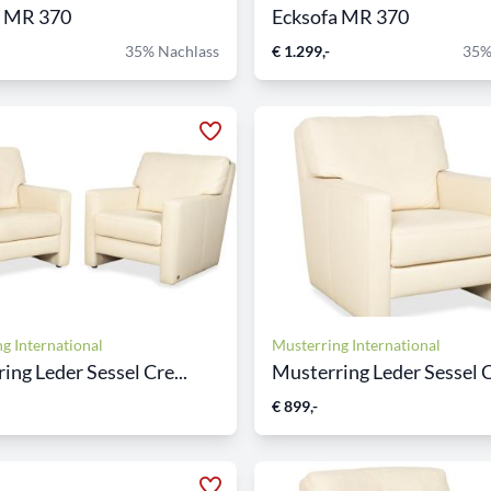
a MR 370
Ecksofa MR 370
35% Nachlass
€ 1.299,-
35%
g International
Musterring International
ing Leder Sessel Cre...
Musterring Leder Sessel C
€ 899,-