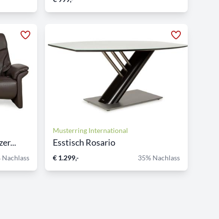
Musterring International
er...
Esstisch Rosario
 Nachlass
€ 1.299,-
35% Nachlass