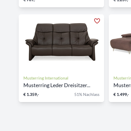
Musterring International
Musterrin
Musterring Leder Dreisitzer...
Musterr
€ 1.359,-
51% Nachlass
€ 1.499,-