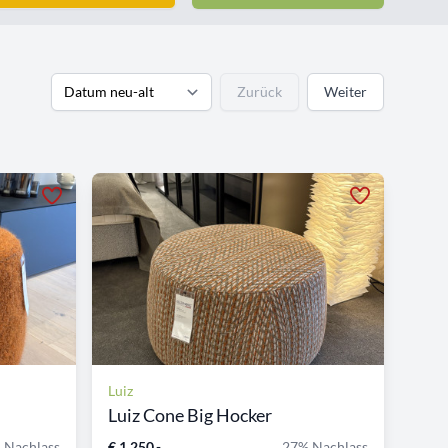
Zurück
Weiter
Luiz
Luiz Cone Big Hocker
 Nachlass
€ 1.250,-
27% Nachlass