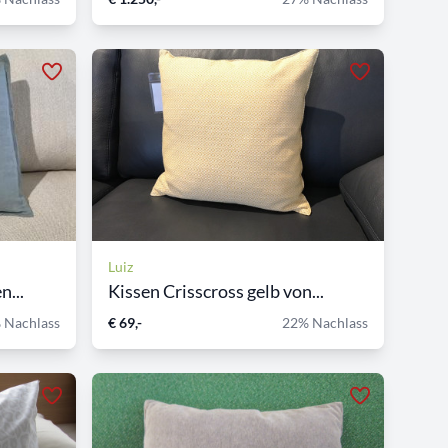
Luiz
n...
Kissen Crisscross gelb von...
 Nachlass
€ 69,-
22% Nachlass