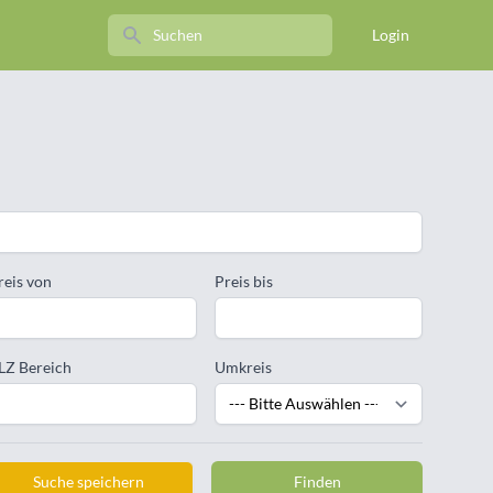
Search
Login
reis von
Preis bis
LZ Bereich
Umkreis
Suche speichern
Finden