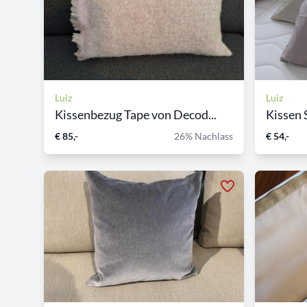
Luiz
Luiz
Kissenbezug Tape von Decod...
Kissen 
€ 85,-
26% Nachlass
€ 54,-