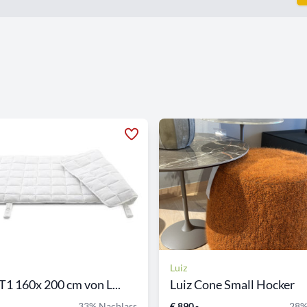
Luiz
T1 160x 200 cm von L...
Luiz Cone Small Hocker
33% Nachlass
€ 890,-
28%