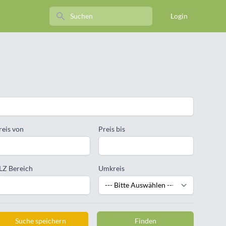
Search
Login
reis von
Preis bis
LZ Bereich
Umkreis
Suche speichern
Finden