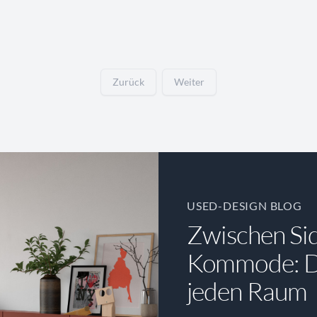
Zurück
Weiter
USED-DESIGN BLOG
Zwischen Si
Kommode: Di
jeden Raum