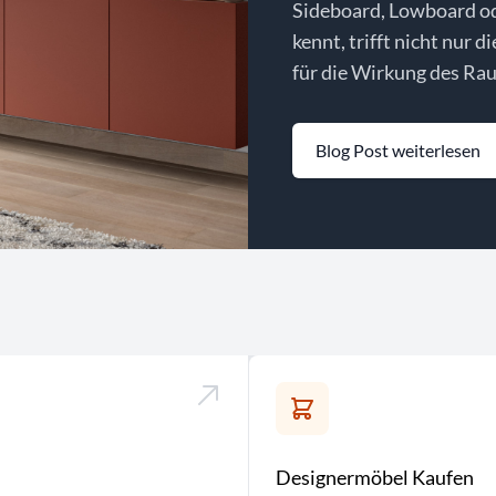
Sideboard, Lowboard o
kennt, trifft nicht nur d
für die Wirkung des Rau
Blog Post weiterlesen
Designermöbel Kaufen