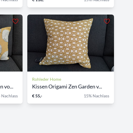
Rohleder Home
 vo...
Kissen Origami Zen Garden v...
 Nachlass
€ 55,-
15% Nachlass