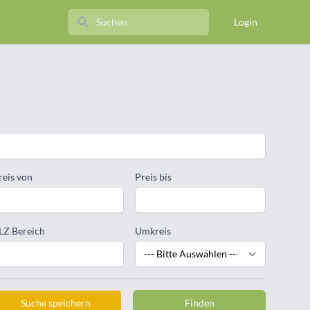
Search
Login
reis von
Preis bis
LZ Bereich
Umkreis
Suche speichern
Finden