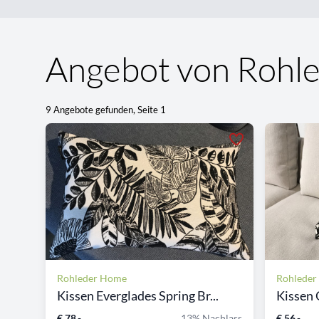
Angebot von Rohl
9 Angebote gefunden, Seite 1
Rohleder Home
Rohlede
Kissen Everglades Spring Br...
Kissen 
€ 78,-
13% Nachlass
€ 56,-