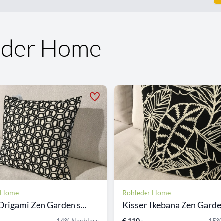
eder Home
r Home
Rohleder Home
Origami Zen Garden s...
Kissen Ikebana Zen Garden
14% Nachlass
€ 110,-
15%