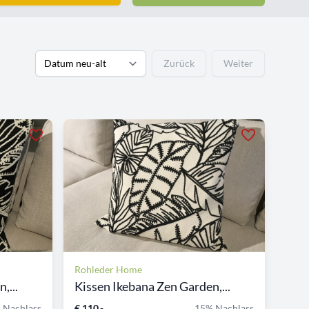
Zurück
Weiter
Rohleder Home
,...
Kissen Ikebana Zen Garden,...
 Nachlass
€ 110,-
15% Nachlass