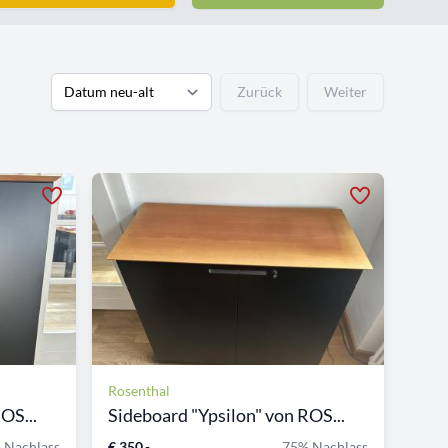
Zurück
Weiter
Rosenthal
OS...
Sideboard "Ypsilon" von ROS...
 Nachlass
€ 350,-
75% Nachlass