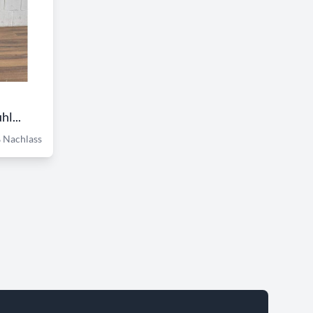
l...
 Nachlass