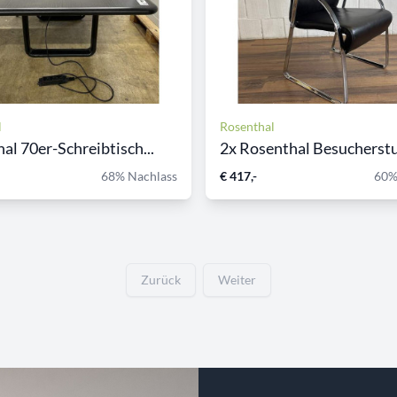
l
Rosenthal
al 70er-Schreibtisch...
2x Rosenthal Besucherstuh
68% Nachlass
€ 417,-
60%
Zurück
Weiter