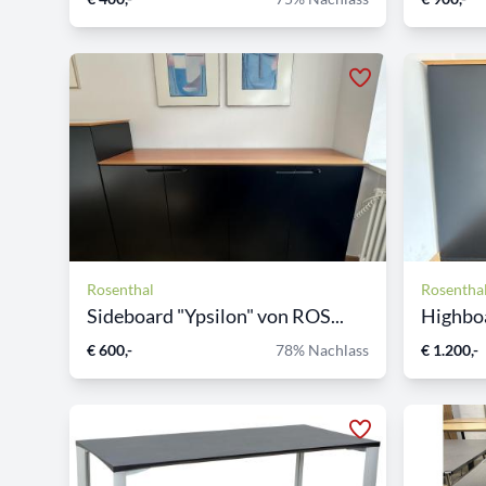
Rosenthal
Rosentha
Sideboard "Ypsilon" von ROS...
Highboa
€ 600,-
78% Nachlass
€ 1.200,-