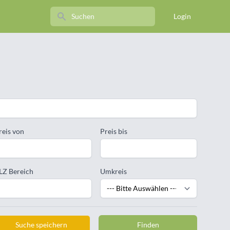
Search
Login
reis von
Preis bis
LZ Bereich
Umkreis
Suche speichern
Finden