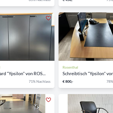
l
Rosenthal
rd "Ypsilon" von ROS...
Schreibtisch "Ypsilon" von
71% Nachlass
€ 800,-
78%