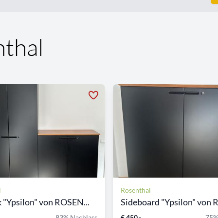
thal
l
Rosenthal
 "Ypsilon" von ROSEN...
Sideboard "Ypsilon" von R
83% Nachlass
€ 450,-
75%