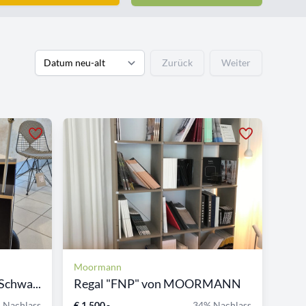
Zurück
Weiter
Moormann
chwa...
Regal "FNP" von MOORMANN
 Nachlass
€ 1.500,-
34% Nachlass