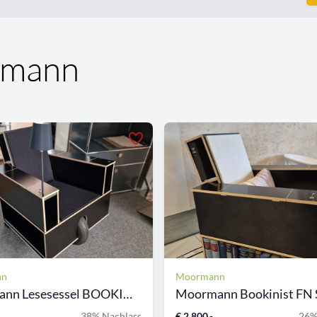
rmann
nn
Moormann
Moormann Lesesessel BOOKINI...
Moormann Bookinist FN S
38% Nachlass
€ 2.800,-
26%