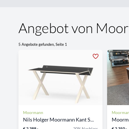
Angebot von Moo
5 Angebote gefunden, Seite 1
Moormann
Moorma
Nils Holger Moormann Kant S...
€ 2.388,-
20% Nachlass
€ 2.350,-