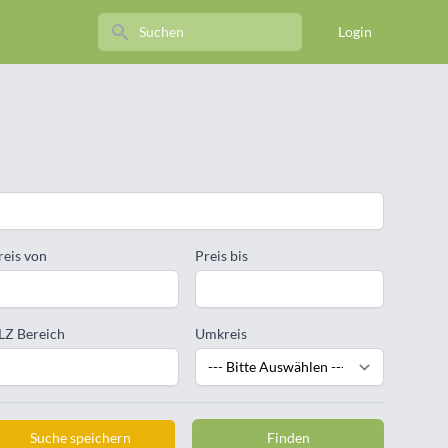
Search
Login
reis von
Preis bis
LZ Bereich
Umkreis
Suche speichern
Finden