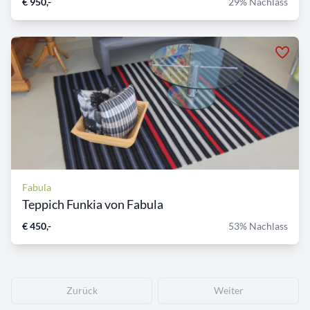
€ 950,-
29% Nachlass
Fabula
Teppich Funkia von Fabula
€ 450,-
53% Nachlass
Zurück
Weiter