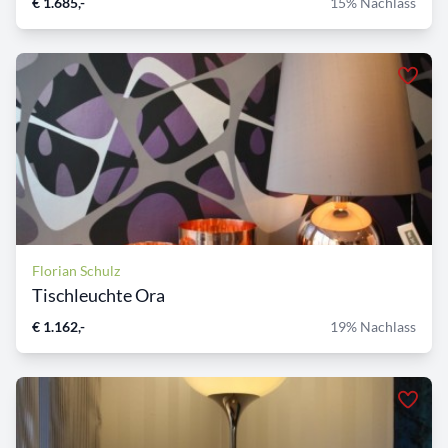
€ 1.685,-
15% Nachlass
Florian Schulz
Tischleuchte Ora
€ 1.162,-
19% Nachlass