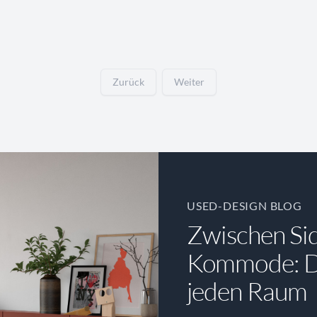
Zurück
Weiter
USED-DESIGN BLOG
Zwischen Si
Kommode: Di
jeden Raum