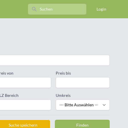
Search
Login
reis von
Preis bis
LZ Bereich
Umkreis
Suche speichern
Finden