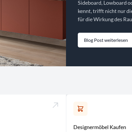
Sideboard, Lowboard o
kennt, trifft nicht nur d
für die Wirkung des Rau
Blog Post weiterlesen
Designermöbel Kaufen