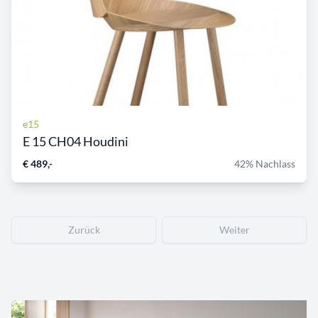
e15
E 15 CH04 Houdini
€ 489,-
42% Nachlass
Zurück
Weiter