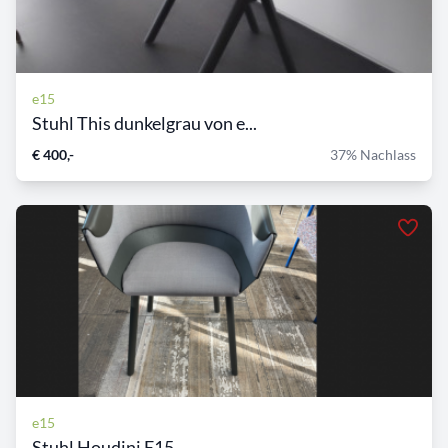
e15
Stuhl This dunkelgrau von e...
€ 400,-
37% Nachlass
e15
Stuhl Houdini E15