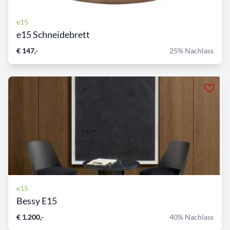
e15
e15 Schneidebrett
€ 147,-
25% Nachlass
e15
Bessy E15
€ 1.200,-
40% Nachlass