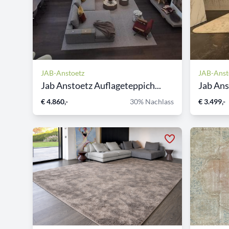
JAB-Anstoetz
JAB-Anst
Jab Anstoetz Auflageteppich...
Jab Ans
€ 4.860,-
30% Nachlass
€ 3.499,-