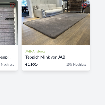
JAB-Anstoetz
npl...
Teppich Mink von JAB
 Nachlass
€ 1.100,-
15% Nachlass