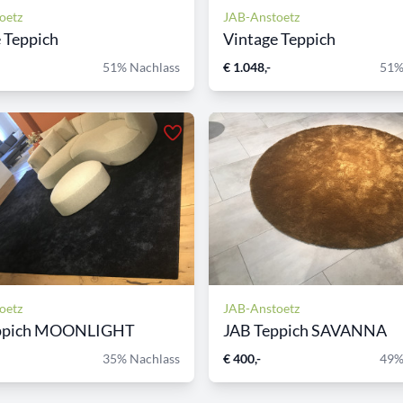
oetz
JAB-Anstoetz
 Teppich
Vintage Teppich
51% Nachlass
€ 1.048,-
51%
oetz
JAB-Anstoetz
ppich MOONLIGHT
JAB Teppich SAVANNA
35% Nachlass
€ 400,-
49%