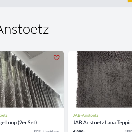
Anstoetz
oetz
JAB-Anstoetz
e Loop (2er Set)
JAB Anstoetz Lana Teppi
50% Nachlass
€ 999,-
45%