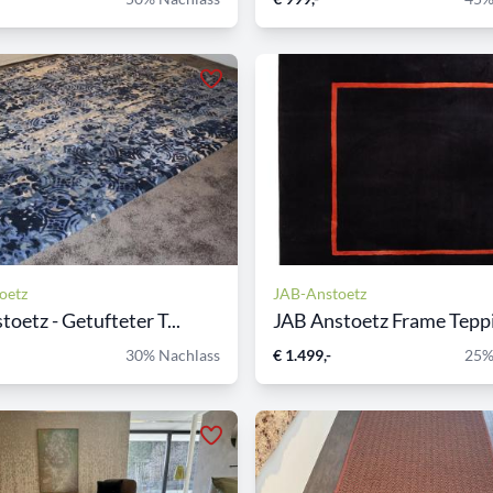
oetz
JAB-Anstoetz
oetz - Getufteter T...
JAB Anstoetz Frame Tepp
30% Nachlass
€ 1.499,-
25%