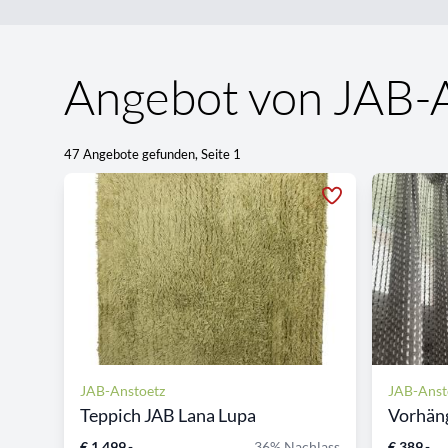
Angebot von JAB-
47 Angebote gefunden, Seite 1
JAB-Anstoetz
JAB-Anst
Teppich JAB Lana Lupa
Vorhäng
€ 1.499,-
36% Nachlass
€ 389,-