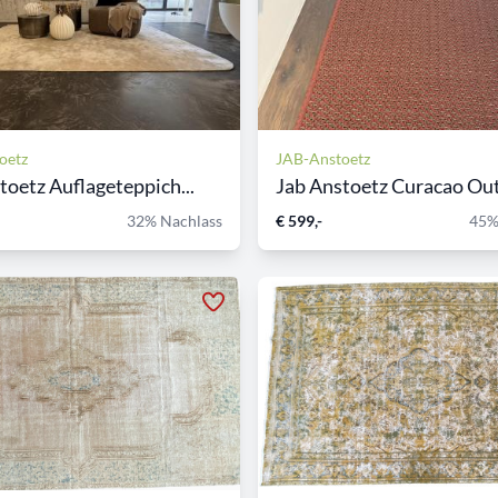
oetz
JAB-Anstoetz
toetz Auflageteppich...
Jab Anstoetz Curacao Out
32% Nachlass
€ 599,-
45%