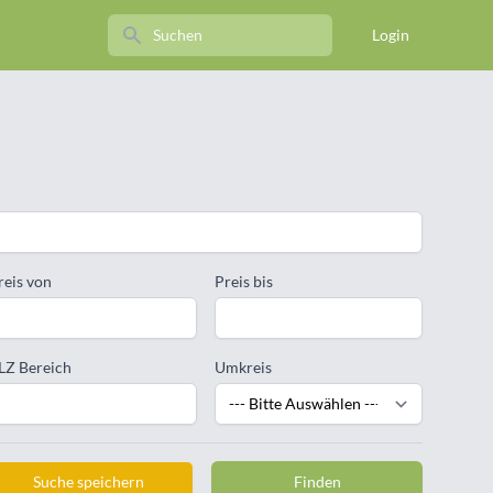
Search
Login
reis von
Preis bis
LZ Bereich
Umkreis
Suche speichern
Finden