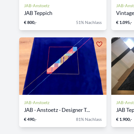
JAB-Anstoetz
JAB-Anst
JAB Teppich
Vintage
€ 800,-
51% Nachlass
€ 1.095,-
JAB-Anstoetz
JAB-Anst
JAB - Anstoetz - Designer T...
JAB Te
€ 490,-
81% Nachlass
€ 1.900,-