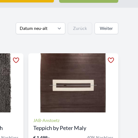
Zurück
Weiter
JAB-Anstoetz
ch
Teppich by Peter Maly
 Nachlass
€ 1.499,-
40% Nachlass