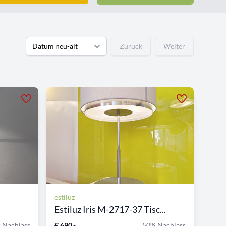
Zurück
Weiter
estiluz
Estiluz Iris M-2717-37 Tisc...
 Nachlass
€ 690,-
50% Nachlass