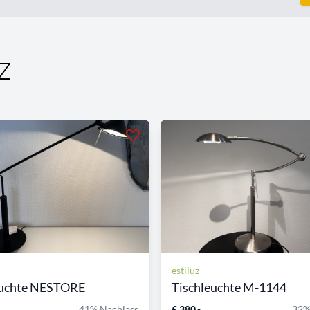
z
estiluz
euchte NESTORE
Tischleuchte M-1144
41% Nachlass
€ 380,-
32%