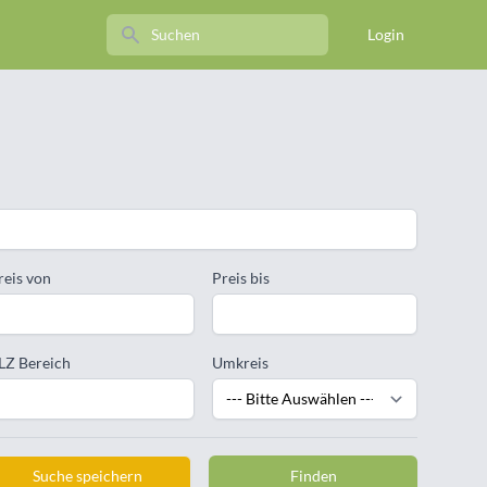
Search
Login
reis von
Preis bis
LZ Bereich
Umkreis
Suche speichern
Finden