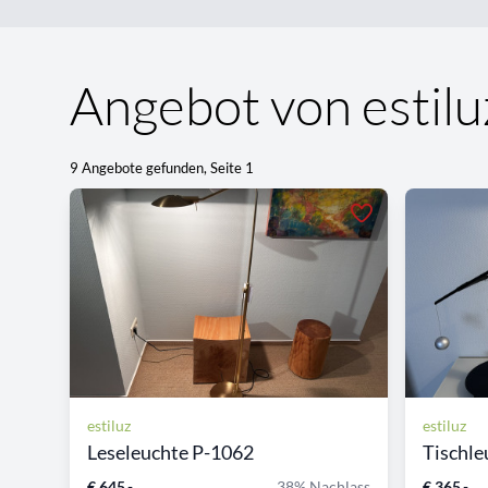
Angebot von estilu
9 Angebote gefunden, Seite 1
estiluz
estiluz
Leseleuchte P-1062
Tischl
€ 645,-
38% Nachlass
€ 365,-