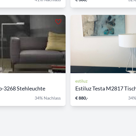
estiluz
 p-3268 Stehleuchte
Estiluz Testa M2817 Tischl
34% Nachlass
€ 880,-
34%