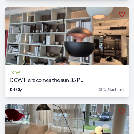
DCW
DCW Here comes the sun 35 P...
€ 420,-
30% Nachlass