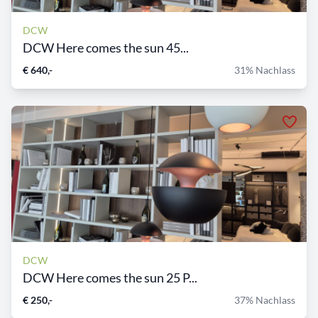
DCW
DCW Here comes the sun 45...
€ 640,-
31% Nachlass
DCW
DCW Here comes the sun 25 P...
€ 250,-
37% Nachlass