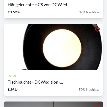
Hängeleuchte HCS von DCW éd...
€ 1.590,-
37% Nachlass
DCW
Tischleuchte - DCWedition -...
€ 291,-
50% Nachlass