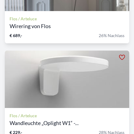
Flos / Arteluce
Wirering von Flos
€ 689,-
26% Nachlass
Flos / Arteluce
Wandleuchte „Oplight W1“ -...
€ 229,-
28% Nachlass