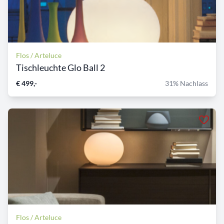
Flos / Arteluce
Tischleuchte Glo Ball 2
€ 499,-
31% Nachlass
Flos / Arteluce