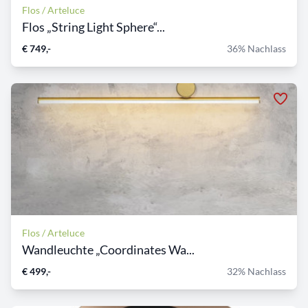
Flos / Arteluce
Flos „String Light Sphere“...
€ 749,-
36% Nachlass
Flos / Arteluce
Wandleuchte „Coordinates Wa...
€ 499,-
32% Nachlass