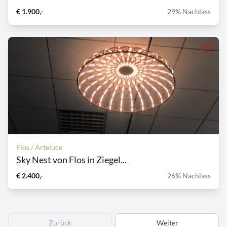
€ 1.900,-
29% Nachlass
Flos / Arteluce
Sky Nest von Flos in Ziegel...
€ 2.400,-
26% Nachlass
Zurück
Weiter