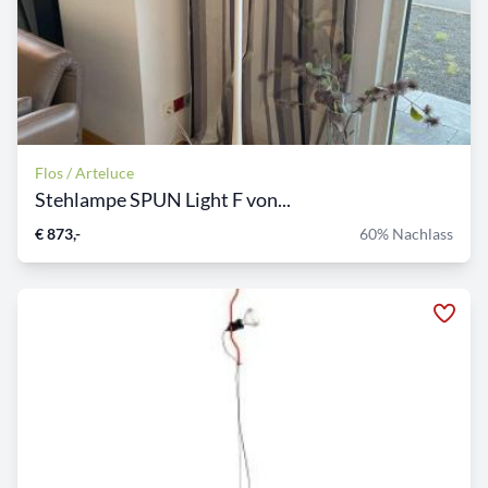
Flos / Arteluce
Stehlampe SPUN Light F von...
€ 873,-
60% Nachlass