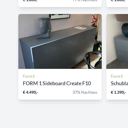
Form1
Form1
FORM 1 Sideboard Create F10
Schubl
€ 4.490,-
37% Nachlass
€ 1.390,-