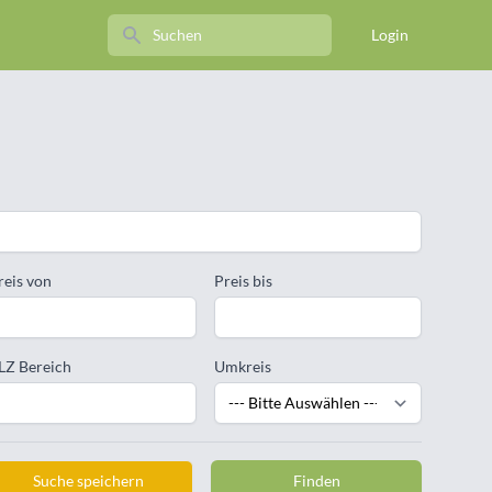
Search
Login
reis von
Preis bis
LZ Bereich
Umkreis
Suche speichern
Finden