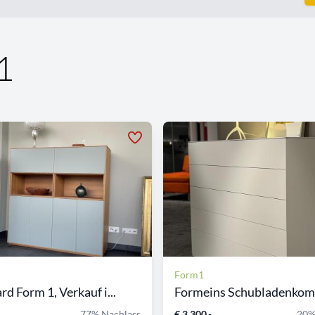
1
Form1
d Form 1, Verkauf i...
Formeins Schubladenkom
77% Nachlass
€ 3.300,-
20%