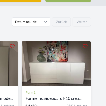
Zurück
Weiter
Form1
mode...
Formeins Sideboard F10 crea...
 Nachlass
€ 4.450,-
25% Nachlass