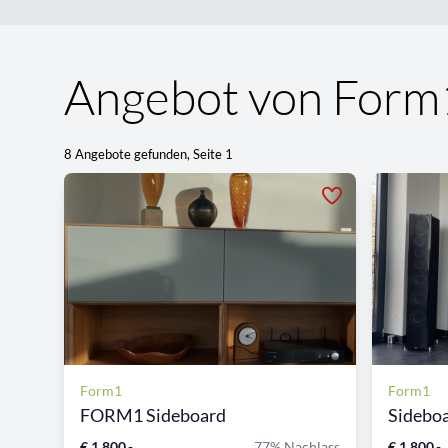
Angebot von Form
8 Angebote gefunden, Seite 1
Form1
Form1
FORM1 Sideboard
Sideboar
€ 1.800,-
77% Nachlass
€ 1.800,-