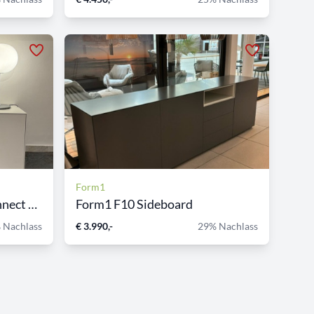
Form1
Form1 Kommode F10 Connect m...
Form1 F10 Sideboard
 Nachlass
€ 3.990,-
29% Nachlass