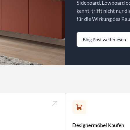
Sideboard, Lowboard o
kennt, trifft nicht nur d
für die Wirkung des Rau
Blog Post weiterlesen
Designermöbel Kaufen