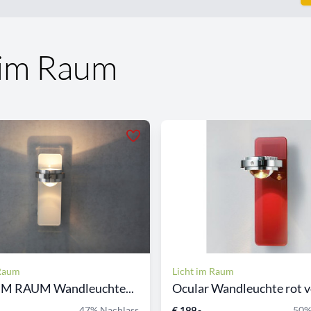
 im Raum
 Raum
Licht im Raum
IM RAUM Wandleuchte...
Ocular Wandleuchte rot vo
47% Nachlass
€ 199,-
50%