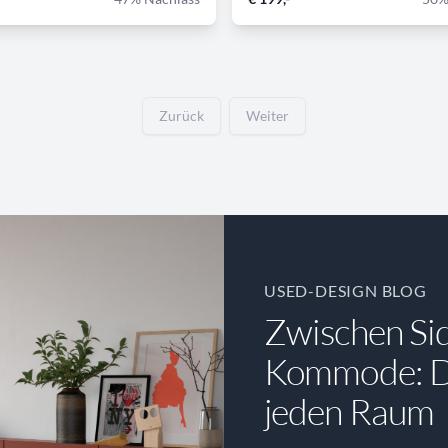
Zurück
Weiter
USED-DESIGN BLOG
Zwischen Si
Kommode: Di
jeden Raum