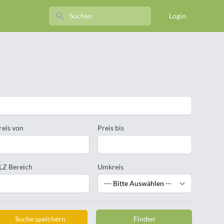
Search
Login
reis von
Preis bis
LZ Bereich
Umkreis
Suche speichern
Finden