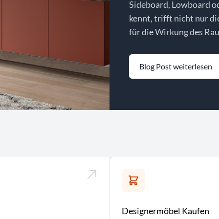
Sideboard, Lowboard o
kennt, trifft nicht nur d
für die Wirkung des Rau
Blog Post weiterlesen
Designermöbel Kaufen