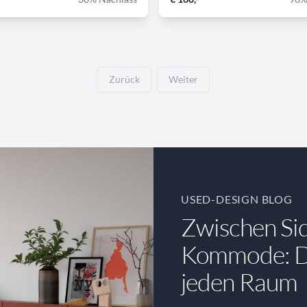
Zurück
Weiter
USED-DESIGN BLOG
Zwischen Si
Kommode: Di
jeden Raum