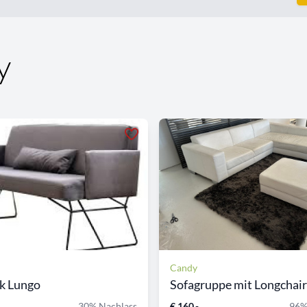
y
Candy
k Lungo
Sofagruppe mit Longchair
30% Nachlass
€ 160,-
96%