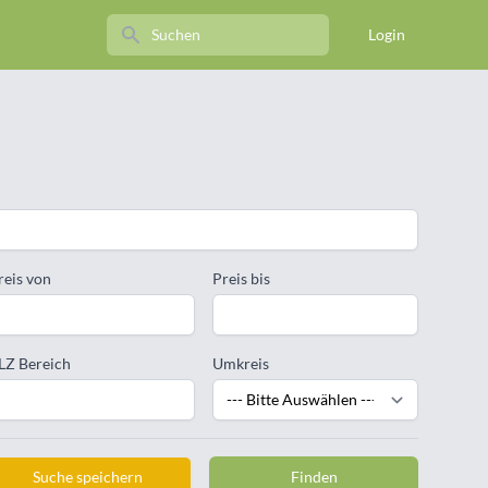
Search
Login
reis von
Preis bis
LZ Bereich
Umkreis
Suche speichern
Finden