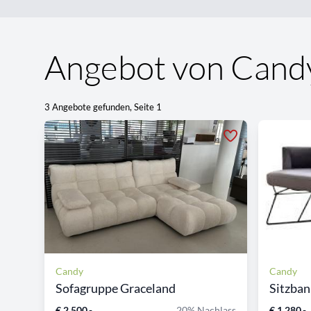
Angebot von Cand
3 Angebote gefunden, Seite 1
Candy
Candy
Sofagruppe Graceland
Sitzban
€ 2.500,-
20% Nachlass
€ 1.280,-