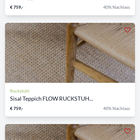
€ 759,-
40% Nachlass
Ruckstuhl
Sisal Teppich FLOW RUCKSTUH...
€ 759,-
40% Nachlass