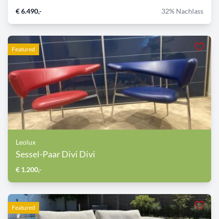
€ 6.490,-
32% Nachlass
Featured
Leolux
Sessel-Paar Divi Divi
€ 1.200,-
Featured