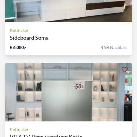
Kettnaker
Sideboard Soma
€ 6.080,-
46% Nachlass
Kettnaker
VITA TV-Regalwand von Kettn...