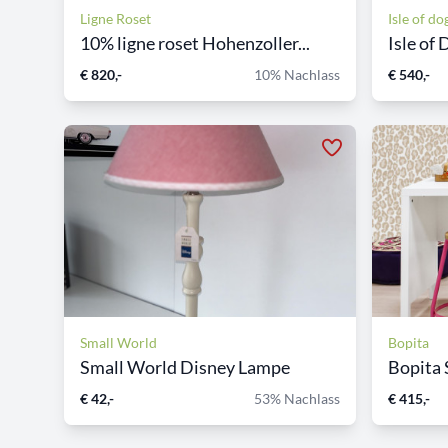
Ligne Roset
Isle of do
10% ligne roset Hohenzoller...
Isle of
€ 820,-
10% Nachlass
€ 540,-
Small World
Bopita
Small World Disney Lampe
Bopita 
€ 42,-
53% Nachlass
€ 415,-