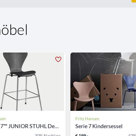
möbel
sen
Fritz Hansen
SERIES 7™ JUNIOR STUHL Desi...
Serie 7 Kindersessel
30% Nachlass
€ 199,-
42%