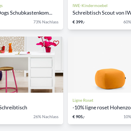
gs
IWE-Kindermoebel
 Dogs Schubkastenkom...
Schreibtisch Scout von IW
73% Nachlass
€ 399,-
60%
Ligne Roset
Schreibtisch
-10% ligne roset Hohenzoll
26% Nachlass
€ 905,-
10%