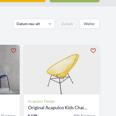
Zurück
Weiter
Acapulco Design
Original Acapulco Kids Chai...
 Nachlass
€ 138,-
30% Nachlass