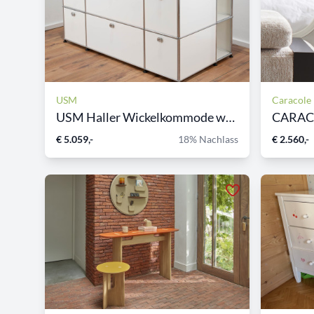
USM
Caracole
USM Haller Wickelkommode we...
CARACO
€ 5.059,-
18% Nachlass
€ 2.560,-