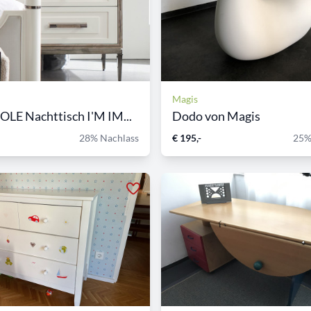
Magis
LE Nachttisch I'M IM...
Dodo von Magis
28% Nachlass
€ 195,-
25%