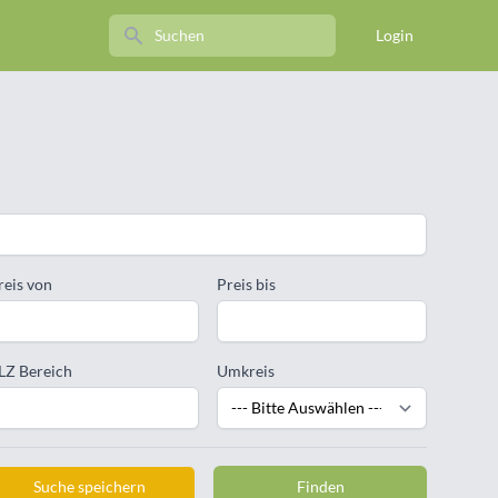
Search
Login
reis von
Preis bis
LZ Bereich
Umkreis
Suche speichern
Finden