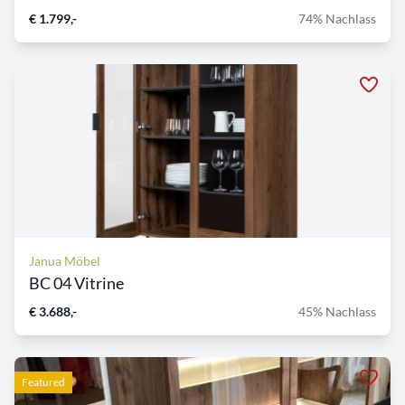
€ 1.799,-
74% Nachlass
Janua Möbel
BC 04 Vitrine
€ 3.688,-
45% Nachlass
Featured