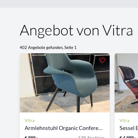
Angebot von Vitra
402 Angebote gefunden, Seite 1
Vitra
Vitra
Armlehnstuhl Organic Conference
Sessel 
€ 999,-
53% Nachlass
€ 4.999,-