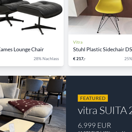
Vitra
Eames Lounge Chair
Stuhl Plastic Sidechair D
28% Nachlass
€ 217,-
25%
FEATURED
vitra SUITA 2
6.999 EUR