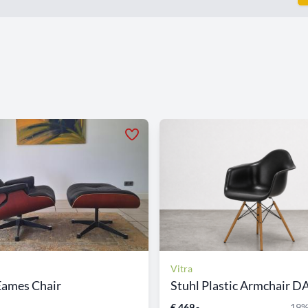
Vitra
Eames Chair
Stuhl Plastic Armchair 
€ 469,-
19%