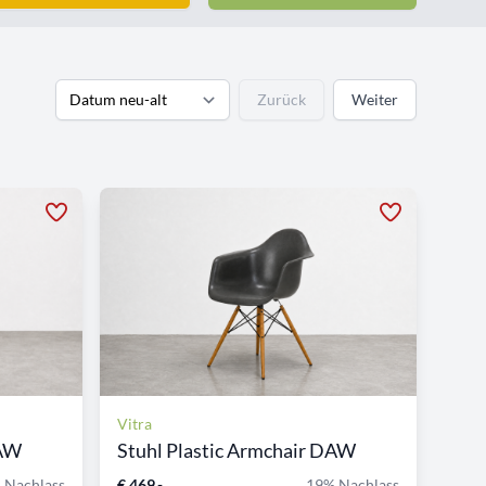
Zurück
Weiter
Vitra
DAW
Stuhl Plastic Armchair DAW
 Nachlass
€ 469,-
19% Nachlass