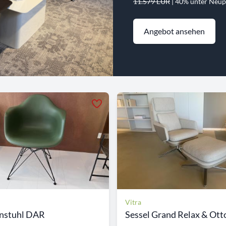
11.579 EUR
| 40% unter Neup
Angebot ansehen
Vitra
nstuhl DAR
Sessel Grand Relax & Ot