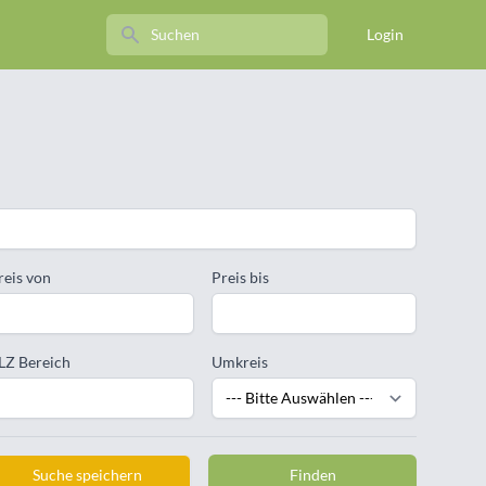
Search
Login
reis von
Preis bis
LZ Bereich
Umkreis
Suche speichern
Finden