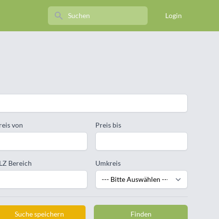
Search
Login
reis von
Preis bis
LZ Bereich
Umkreis
Suche speichern
Finden