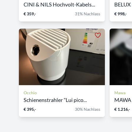
CINI & NILS Hochvolt-Kabels...
€ 359,-
31% Nachlass
€ 998,-
Occhio
Mawa
Schienenstrahler "Lui pico...
€ 395,-
30% Nachlass
€ 1.216,-