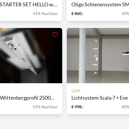
BELUX STARTER SET HELLO wei...
Oligo Schienensystem SM
41% Nachlass
€ 860,-
50%
LDM
MAWA Wittenbergprofil 2500m...
Lichtsystem Scala 7 + Eve L
52% Nachlass
€ 998,-
40%