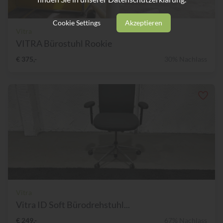
Cookie Settings
Akzeptieren
Vitra
VITRA Bürostuhl Rookie
€ 375,-
30% Nachlass
Vitra
Vitra ID Soft Bürodrehstuhl...
€ 249,-
67% Nachlass