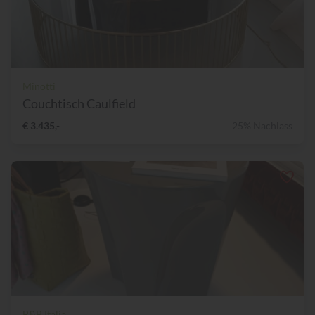
Minotti
Couchtisch Caulfield
€ 3.435,-
25% Nachlass
B&B Italia