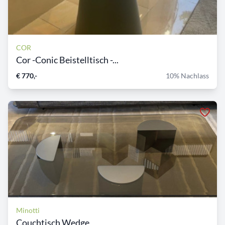
COR
Cor -Conic Beistelltisch -...
€ 770,-
10% Nachlass
Minotti
Couchtisch Wedge