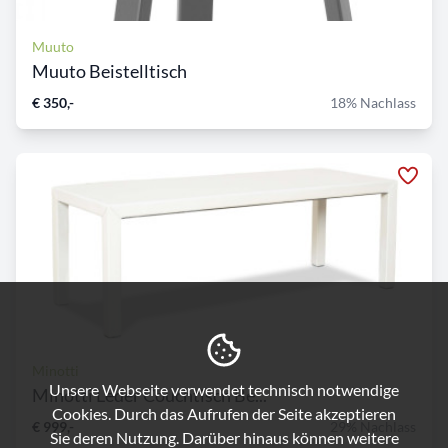
Muuto
Muuto Beistelltisch
€ 350,-
18% Nachlass
Minotti
Unsere Webseite verwendet technisch notwendige
Minotti Leder Couchtisch Be...
Cookies. Durch das Aufrufen der Seite akzeptieren
€ 999,-
29% Nachlass
Sie deren Nutzung. Darüber hinaus können weitere