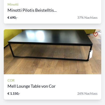
Minotti
Minotti Pilotis Beistelltis...
€ 690,-
37% Nachlass
COR
Mell Lounge Table von Cor
€ 1.150,-
26% Nachlass