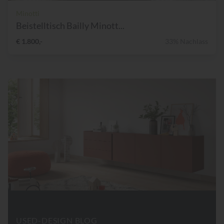
Minotti
Beistelltisch Bailly Minott...
€ 1.800,-
33% Nachlass
USED-DESIGN BLOG