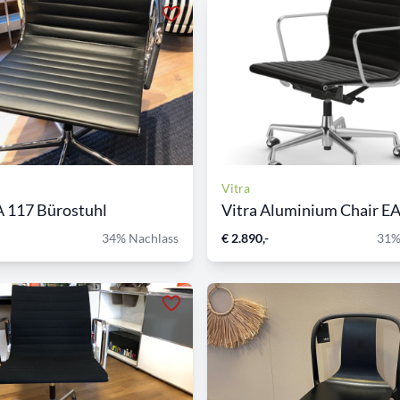
Vitra
A 117 Bürostuhl
Vitra Aluminium Chair E
34% Nachlass
€ 2.890,-
31%