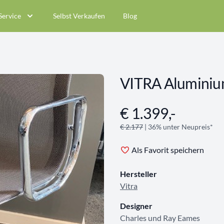
Service
Selbst Verkaufen
Blog
VITRA Aluminiu
€ 1.399,-
Angebotsinformationen
€ 2.177
| 36% unter Neupreis*
Als Favorit speichern
Hersteller
Vitra
Designer
Charles und Ray Eames