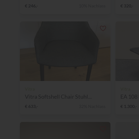
€ 246,-
10% Nachlass
€ 320,-
Vitra
Vitra
Vitra Softshell Chair Stuhl...
EA 108 
€ 633,-
32% Nachlass
€ 1.300,-