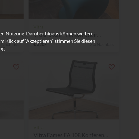
Vitra
ren Nutzung. Darüber hinaus können weitere
Vitra -Stuhl - Panton Chair...
m Klick auf “Akzeptieren” stimmen Sie diesen
 Nachlass
€ 320,-
12% Nachlass
ng.
Vitra
Vitra Eames EA 108 Konferen...