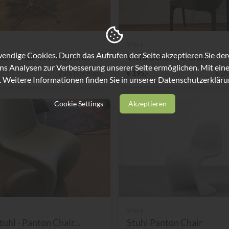
Vitra
ndige Cookies. Durch das Aufrufen der Seite akzeptieren Sie de
um Chair EA 108 von...
Vitra Belleville Chair
ns Analysen zur Verbesserung unserer Seite ermöglichen. Mit eine
25% Nachlass
€ 195,-
61%
. Weitere Informationen finden Sie in unserer
Datenschutzerkläru
Cookie Settings
Akzeptieren
Vitra
tuhl - Panton Chair...
Stuhl Panton Chair