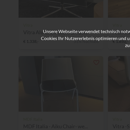
Vitra
Vitra
Unsere Webseite verwendet technisch notwe
Vitra Alu Chair Stuhl EA 10...
Alumini
Cookies Ihr Nutzererlebnis optimieren und u
€ 1.338,-
31% Nachlass
€ 1.850,-
zu
MDF Italia
Vitra
MDF Italia - Aiku Chair- we...
Vitra -S