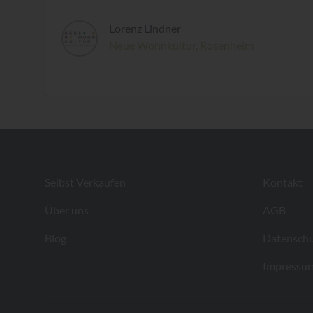
Lorenz Lindner
Neue Wohnkultur, Rosenheim
Footer
Selbst Verkaufen
Kontakt
Über uns
AGB
Blog
Datenschu
Impressu