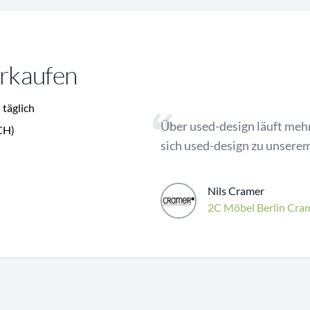
erkaufen
 täglich
Über used-design läuft mehr
CH)
sich used-design zu unserem
Nils Cramer
2C Möbel Berlin Cra