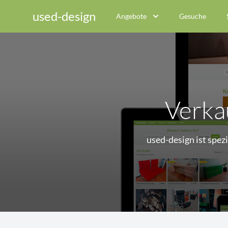
used-design
Angebote
Gesuche
Verka
used-design ist spez