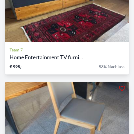
Team 7
Home Entertainment TV furni...
€ 998,-
83% Nachlass