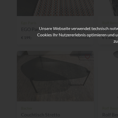
Ego Paris
Rolf Benz
Unsere Webseite verwendet technisch notwe
EGO Paris MARUMI Gartenmöbe...
Rolf Be
Cookies Ihr Nutzererlebnis optimieren und u
€ 199,-
62% Nachlass
€ 1.180,-
zu
Bacher
Rolf Benz
Couchtisch Stretto
Rolf Be