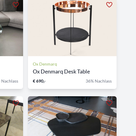
Ox Denmarq
Ox Denmarq Desk Table
 Nachlass
€ 690,-
36% Nachlass