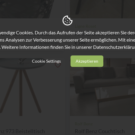
Ligne Roset
ndige Cookies. Durch das Aufrufen der Seite akzeptieren Sie de
nz Couch- und Beiste...
AMADORA Beistelltisch L
ns Analysen zur Verbesserung unserer Seite ermöglichen. Mit eine
12% Nachlass
€ 299,-
26%
. Weitere Informationen finden Sie in unserer
Datenschutzerkläru
Cookie Settings
Akzeptieren
Rolf Benz
nz 973 Beistelltisch
Rolf Benz Couchtisch