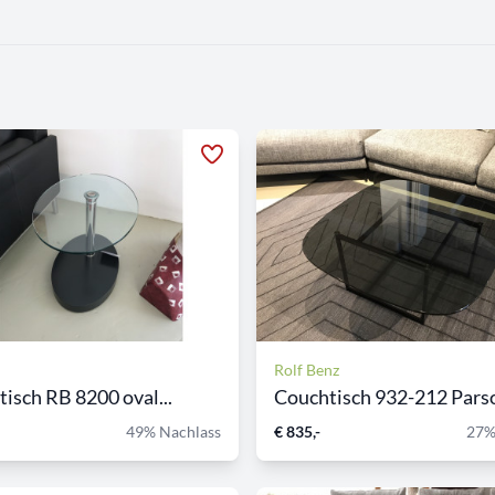
Rolf Benz
tisch RB 8200 oval...
Couchtisch 932-212 Parsol
49% Nachlass
€ 835,-
27%