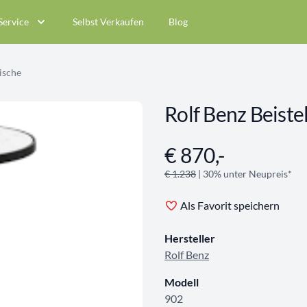
Service
Selbst Verkaufen
Blog
ische
Rolf Benz Beistel
€ 870,-
Angebotsinformationen
€ 1.238
| 30% unter Neupreis*
Als Favorit speichern
Hersteller
Rolf Benz
Modell
902