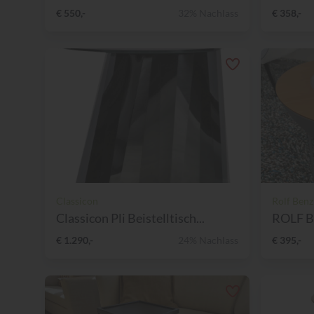
€ 550,-
32% Nachlass
€ 358,-
Classicon
Rolf Benz
Classicon Pli Beistelltisch...
ROLF B
€ 1.290,-
24% Nachlass
€ 395,-