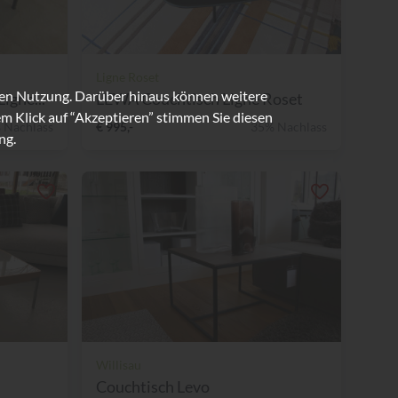
Ligne Roset
ren Nutzung. Darüber hinaus können weitere
igne...
LEWA Couchtisch Ligne Roset
m Klick auf “Akzeptieren” stimmen Sie diesen
 Nachlass
€ 995,-
35% Nachlass
ng.
Willisau
Couchtisch Levo